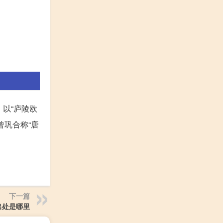
，以“庐陵欧
巩合称“唐
下一篇
出处是哪里