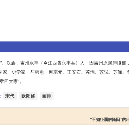
居士”。汉族，吉州永丰（今江西省永丰县）人，因吉州原属庐陵郡
学家、史学家，与韩愈、柳宗元、王安石、苏洵、苏轼、苏辙、曾
章四大家”。
：
宋代
欧阳修
画师
“不如征鴈解随阳”的