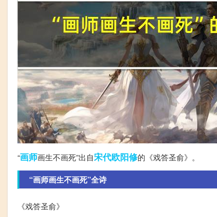
画师
宋代
欧阳修
“
画生不画死”出自
的《戏答圣俞》。
“画师画生不画死”全诗
《戏答圣俞》