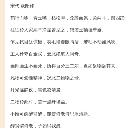
宋代 欧阳修
鹤行而啄，青玉嘴，枯松脚，兔蹲而累，尖两耳，攒四蹄
往往於人家高堂净屋曾见之，锦装玉轴挂壁垂。
乍见拭目犹惊疑，羽毛襂褷眼睛活，若动不动如风吹。
主人矜夸百金买，云此绝笔人间奇。
画师画生不画死，所得百分三二尔，岂如翫物翫其真。
凡物可爱惟精神，况此二物物之珍。
月光临静夜，雪色凌清晨。
二物於此时，莹一点纤埃尘。
不惟可醒醉翁醉，能使诗老诗思添清新。
醉翁谓诗老，子勿诮我愚。