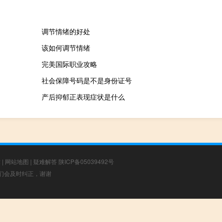
调节情绪的好处
该如何调节情绪
完美国际职业攻略
社会保障号码是不是身份证号
产后抑郁正表现症状是什么
章
|
网站地图
|
疑难解答
陕ICP备05039492号
，我们会及时纠正，谢谢