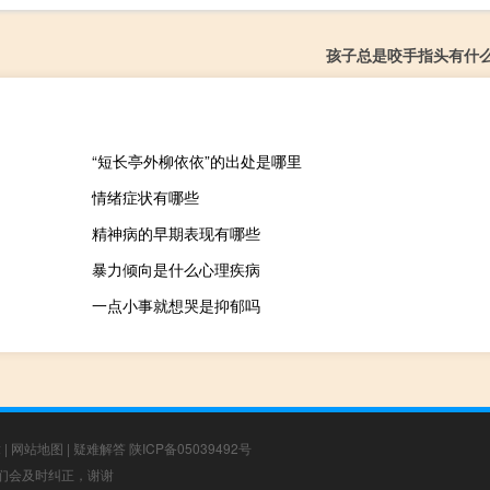
孩子总是咬手指头有什
“短长亭外柳依依”的出处是哪里
情绪症状有哪些
精神病的早期表现有哪些
暴力倾向是什么心理疾病
一点小事就想哭是抑郁吗
章
|
网站地图
|
疑难解答
陕ICP备05039492号
，我们会及时纠正，谢谢