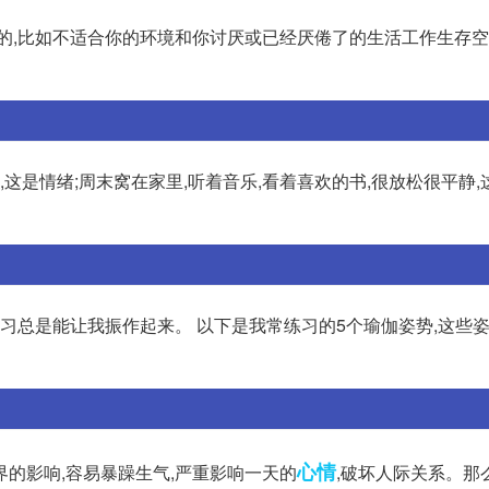
有的,比如不适合你的环境和你讨厌或已经厌倦了的生活工作生存
这是情绪;周末窝在家里,听着音乐,看着喜欢的书,很放松很平静,
练习总是能让我振作起来。 以下是我常练习的5个瑜伽姿势,这些
心情
的影响,容易暴躁生气,严重影响一天的
,破坏人际关系。那