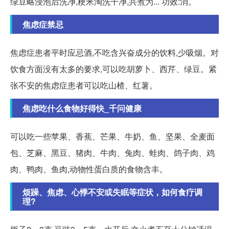
绿豆略浸泡后洗净,粳米淘洗干净,共煮为... 功效:消。
焦虑症禁忌
焦虑症患者平时应忌酒,不吃含兴奋成分的饮料,少吸烟。对
饮食方面没有太多的要求,可以吃胡萝卜、西芹、绿豆。紧
张不安的焦虑症患者可以吃山楂、红薯。
焦虑吃什么食物好得快_千问健康
可以吃一些苹果、香蕉、芒果、牛奶、鱼、坚果、全麦面
包、芝麻、黑豆、猪肉、牛肉、兔肉、蛙肉、鸽子肉、鸡
肉、鸭肉、鱼肉,动物性蛋白质的食物含丰。
烦躁、焦虑、心悸不安或失眠等症状，如何食疗调
理?