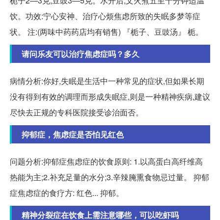
栀子2—3克,豆豉3—5克。水开后,文火煮五至十分钟适温
饮。功效:宁心安神、治疗心烦焦虑所致的失眠多梦等症
状。 注:(两味中药药店均有销售) 『栀子、豆豉汤』 栀。
请问乐友可以治疗焦虑症吗？多久
病情分析:你好,失眠是生活中一种常见的症状,但如果长期
没有得到有效的调理而形成失眠症,则是一种精神疾病,建议
尽快去正规的专科医院接受诊治面否。
抑郁症，焦虑症是否怕见红色
问题分析:抑郁症焦虑症的饮食原则: 1.以高蛋白高纤维高
热能为主;2.补充足量的水分;3.辛辣腌熏食物忌过量。 抑郁
症焦虑症的食疗方: 红色... 抑郁。
精神分裂症在饮食上需注意哪些，可以吃虾吗