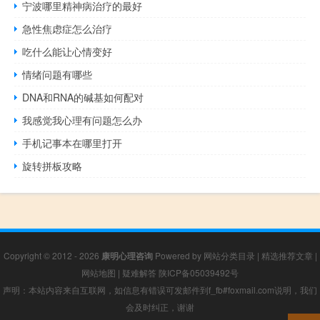
宁波哪里精神病治疗的最好
急性焦虑症怎么治疗
吃什么能让心情变好
情绪问题有哪些
DNA和RNA的碱基如何配对
我感觉我心理有问题怎么办
手机记事本在哪里打开
旋转拼板攻略
Copyright © 2012 - 2026
康明心理咨询
Powered by
网站分类目录
|
精选推荐文章
|
网站地图
|
疑难解答
陕ICP备05039492号
声明：本站内容来自互联网，如信息有错误可发邮件到f_fb#foxmail.com说明，我们
会及时纠正，谢谢