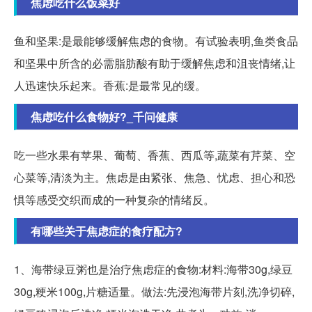
焦虑吃什么饭菜好
鱼和坚果:是最能够缓解焦虑的食物。有试验表明,鱼类食品
和坚果中所含的必需脂肪酸有助于缓解焦虑和沮丧情绪,让
人迅速快乐起来。香蕉:是最常见的缓。
焦虑吃什么食物好?_千问健康
吃一些水果有苹果、葡萄、香蕉、西瓜等,蔬菜有芹菜、空
心菜等,清淡为主。焦虑是由紧张、焦急、忧虑、担心和恐
惧等感受交织而成的一种复杂的情绪反。
有哪些关于焦虑症的食疗配方?
1、海带绿豆粥也是治疗焦虑症的食物:材料:海带30g,绿豆
30g,粳米100g,片糖适量。做法:先浸泡海带片刻,洗净切碎,