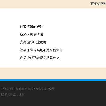
有多少病
调节情绪的好处
该如何调节情绪
完美国际职业攻略
社会保障号码是不是身份证号
产后抑郁正表现症状是什么
章
|
网站地图
|
疑难解答
陕ICP备05039492号
，我们会及时纠正，谢谢