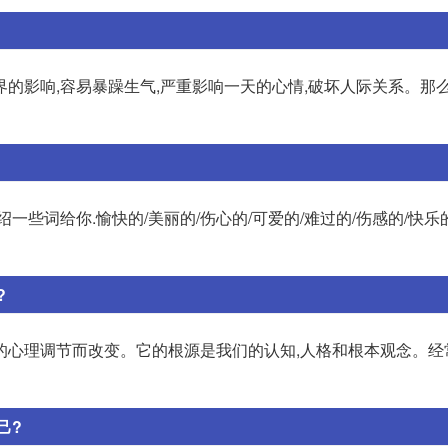
的影响,容易暴躁生气,严重影响一天的心情,破坏人际关系。那
些词给你.愉快的/美丽的/伤心的/可爱的/难过的/伤感的/快乐
?
的心理调节而改变。它的根源是我们的认知,人格和根本观念。经
己?