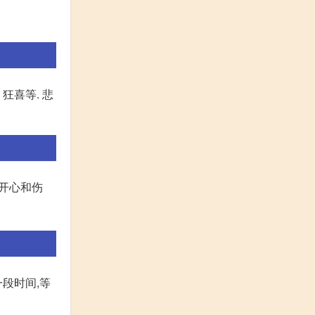
狂喜等. 悲
不开心和伤
段时间,等