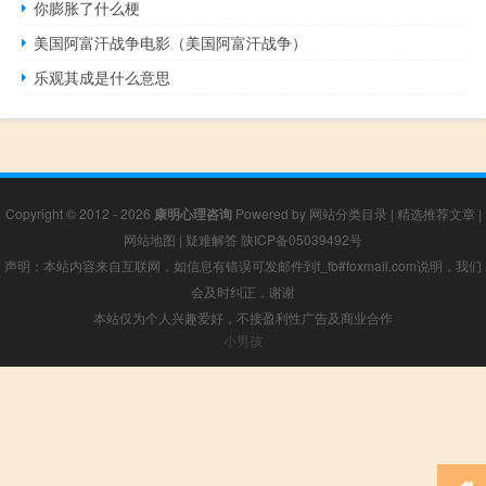
你膨胀了什么梗
美国阿富汗战争电影（美国阿富汗战争）
乐观其成是什么意思
Copyright © 2012 - 2026
康明心理咨询
Powered by
网站分类目录
|
精选推荐文章
|
网站地图
|
疑难解答
陕ICP备05039492号
声明：本站内容来自互联网，如信息有错误可发邮件到f_fb#foxmail.com说明，我们
会及时纠正，谢谢
本站仅为个人兴趣爱好，不接盈利性广告及商业合作
小男孩