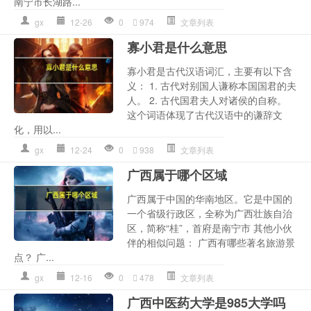
南宁市长湖路...
gx
12-26
0
974
文章列表
寡小君是什么意思
寡小君是古代汉语词汇，主要有以下含
义： 1. 古代对别国人谦称本国国君的夫
人。 2. 古代国君夫人对诸侯的自称。
这个词语体现了古代汉语中的谦辞文
化，用以...
gx
12-24
0
938
文章列表
广西属于哪个区域
广西属于中国的华南地区。它是中国的
一个省级行政区，全称为广西壮族自治
区，简称“桂”，首府是南宁市 其他小伙
伴的相似问题： 广西有哪些著名旅游景
点？ 广...
gx
12-16
0
478
文章列表
广西中医药大学是985大学吗