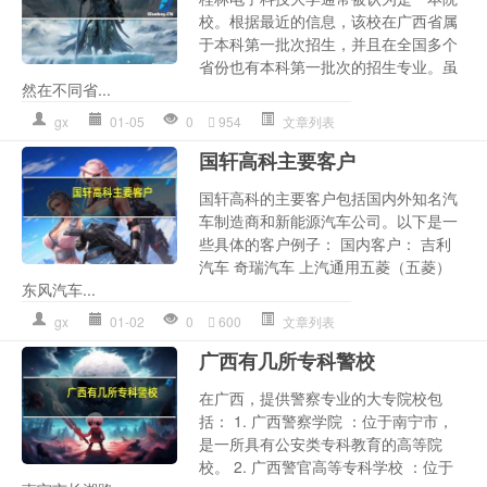
校。根据最近的信息，该校在广西省属
于本科第一批次招生，并且在全国多个
省份也有本科第一批次的招生专业。虽
然在不同省...
gx
01-05
0
954
文章列表
国轩高科主要客户
国轩高科的主要客户包括国内外知名汽
车制造商和新能源汽车公司。以下是一
些具体的客户例子： 国内客户： 吉利
汽车 奇瑞汽车 上汽通用五菱（五菱）
东风汽车...
gx
01-02
0
600
文章列表
广西有几所专科警校
在广西，提供警察专业的大专院校包
括： 1. 广西警察学院 ：位于南宁市，
是一所具有公安类专科教育的高等院
校。 2. 广西警官高等专科学校 ：位于