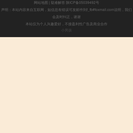
网站地图
|
疑难解答
陕ICP备05039492号
声明：本站内容来自互联网，如信息有错误可发邮件到f_fb#foxmail.com说明，我们
会及时纠正，谢谢
本站仅为个人兴趣爱好，不接盈利性广告及商业合作
小男孩