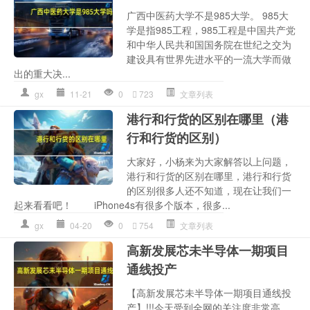
广西中医药大学不是985大学。 985大
学是指985工程，985工程是中国共产党
和中华人民共和国国务院在世纪之交为
建设具有世界先进水平的一流大学而做
出的重大决...
gx
11-21
0
723
文章列表
港行和行货的区别在哪里（港
行和行货的区别）
大家好，小杨来为大家解答以上问题，
港行和行货的区别在哪里，港行和行货
的区别很多人还不知道，现在让我们一
起来看看吧！ iPhone4s有很多个版本，很多...
gx
04-20
0
754
文章列表
高新发展芯未半导体一期项目
通线投产
【高新发展芯未半导体一期项目通线投
产】!!!今天受到全网的关注度非常高，