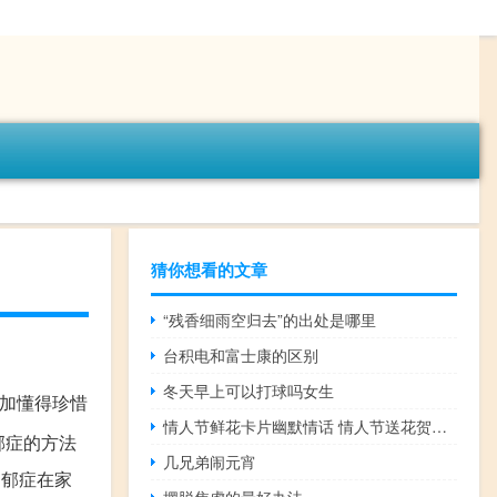
猜你想看的文章
“残香细雨空归去”的出处是哪里
台积电和富士康的区别
冬天早上可以打球吗女生
更加懂得珍惜
情人节鲜花卡片幽默情话 情人节送花贺卡的情话
郁症的方法
几兄弟闹元宵
抑郁症在家
摆脱焦虑的最好办法