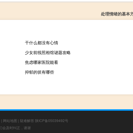
处理情绪的基本
干什么都没有心情
少女前线照相馆谜题攻略
焦虑哪家医院能看
抑郁的状有哪些
章
|
网站地图
|
疑难解答
陕ICP备05039492号
，我们会及时纠正，谢谢