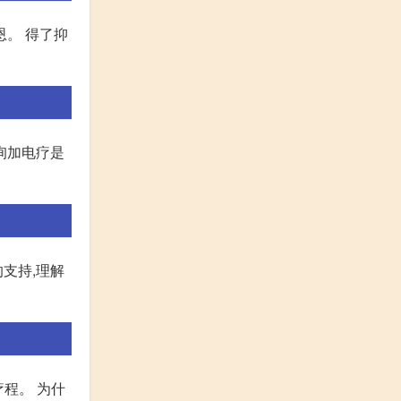
恩。 得了抑
咨询加电疗是
支持,理解
程。 为什