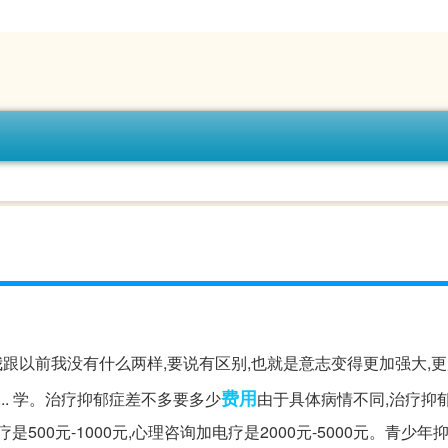
我跟以前我没有什么两样,要说有区别,也就是意志变得更加强大,
费用
... 学。治疗抑郁症差不多要多少
由于具体病情不同,治疗抑
00元-1000元,心理咨询加电疗是2000元-5000元。青少年