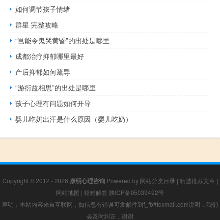
如何调节孩子情绪
群星 完整攻略
“岂能令鬼哭黄昏”的出处是哪里
成都治疗抑郁哪里最好
产后抑郁如何疏导
“游衍益相思”的出处是哪里
孩子心理有问题如何开导
婴儿吃奶出汗是什么原因（婴儿吃奶）
Copyright © 2012 - 2026
康明心理咨询
Powered by
网站分类目录
|
精选推荐文章
|
网站地图
|
疑难解答
陕ICP备05039492号
声明：本站内容来自互联网，如信息有错误可发邮件到f_fb#foxmail.com说明，我们
会及时纠正，谢谢