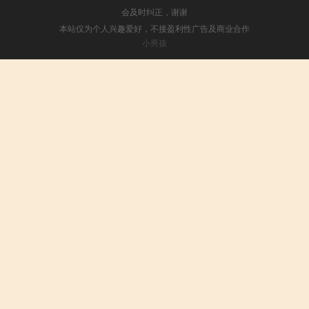
会及时纠正，谢谢
本站仅为个人兴趣爱好，不接盈利性广告及商业合作
小男孩