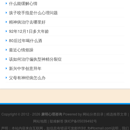
什么能缓解心情
孩子咬手指是什么心理问题
精神病治疗去哪里好
92年12月1日多大年龄
80后过年喝什么酒
最近心情烦躁
该如何治疗偏执型神精分裂症
新兴中学创意拜年
父母有神经病怎么办
Copyright © 2012 - 2026
康明心理咨询
Powered by
网站分类目录
|
精选推荐文章
|
网站地图
|
疑难解答
陕ICP备05039492号
声明：本站内容来自互联网，如信息有错误可发邮件到f_fb#foxmail.com说明，我们