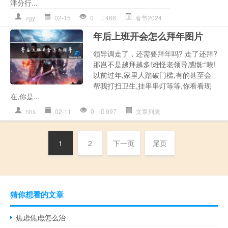
津分行...
zgy
02-15
0
466
春节2024
年后上班开会怎么拜年图片
领导调走了，还需要拜年吗? 走了还拜?
那岂不是越拜越多!难怪老领导感慨:“唉!
以前过年,家里人踏破门槛,有的甚至会
帮我打扫卫生,挂串串灯等等,你看看现
在,你是...
nhs
02-11
0
997
文章列表
1
2
下一页
尾页
猜你想看的文章
焦虑焦虑怎么治