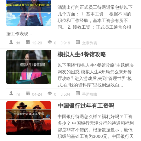
滴滴出行的正式员工待遇通常包括以下
几个方面： 1. 基本工资 ：根据不同的
职位和工作经验，基本工资会有所不
同。 2. 绩效工资 ：正式员工通常会根
据工作表现...
dd
12-23
0
919
文章列表
模拟人生4餐馆攻略
以下围绕“模拟人生4餐馆攻略”主题解决
网友的困惑 模拟人生4开局怎么来开餐
厅攻略? 进入游戏后,去到“管理世界”模
式,在“我的资料库”里找到游戏自...
lnr
04-24
0
534
手游攻略
中国银行过年有工资吗
中国银行待遇怎么样？福利好吗？工资
多少？ 中国银行天津分行的待遇和福利
都是非常不错的。根据数据显示，最低
职级的基础工资为3000元。中国银行天