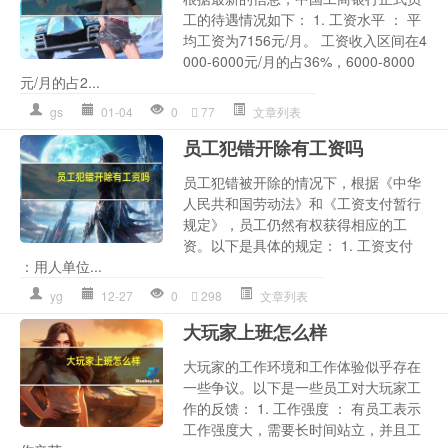
工的待遇情况如下： 1. 工资水平 ： 平
均工资为7156元/月。 工资收入区间在4
000-6000元/月的占36%，6000-8000
元/月的占2...
gs
01-04
0
77
文章列表
员工犯错开除有工资吗
员工犯错被开除的情况下，根据《中华
人民共和国劳动法》和《工资支付暂行
规定》，员工仍然有权获得相应的工
资。以下是具体的规定： 1. 工资支付
：用人单位...
yg
12-27
0
298
文章列表
大玩家上班怎么样
大玩家的工作环境和工作体验似乎存在
一些争议。以下是一些员工对大玩家工
作的反馈： 1. 工作强度 ： 有员工表示
工作强度大，需要长时间站立，并且工