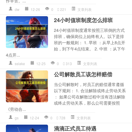
作辛苦。...
dw
12-26
0
221
文章列表
24小时值班制度怎么排班
24小时值班制度通常按照三班倒的方式
排班，确保岗位上始终有人。以下是排
班的一般规则： 1. 早班 ：从早上8点开
始，到下午4点结束。 2. 中班 ：从下午
4点开...
sslake
12-25
0
313
文章列表
公司解散员工该怎样赔偿
当公司解散时，对员工的赔偿通常遵循
以下规则： 1. 合法解除或终止劳动关系
： 如果公司在解散过程中没有违法解除
或终止劳动关系，那么公司需要按照
《劳动合...
gs
12-24
0
728
文章列表
滴滴正式员工待遇