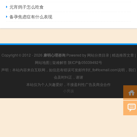
元宵鸽子怎么吃食
备孕焦虑症有什么表现
Copyright © 2012 - 2026
康明心理咨询
Powered by
网站分类目录
|
精选推荐文章
|
网站地图
|
疑难解答
陕ICP备05039492号
声明：本站内容来自互联网，如信息有错误可发邮件到f_fb#foxmail.com说明，我们
会及时纠正，谢谢
本站仅为个人兴趣爱好，不接盈利性广告及商业合作
小男孩