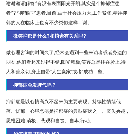
谢谢邀请解答‘’有没有表面阳光开朗,其实是个抑郁症患
者‘’? ‘’抑郁症‘’患者,目前,由于社会压力大,工作紧张,精神抑
郁的人在临床上也有不少类似这样... 谢。
微笑抑郁是什么?和植紊有关系吗?
做心理咨询的时间久了,经常会遇到一些来访者或者身边的
朋友,他们看起来过得不错,阳光积极,笑容总是挂在脸上,待
人和善亲切,身上自带“人生赢家”或者“成功... 坚。
抑郁症会发脾气吗？
抑郁症是以心情高兴不起来为主要表现。持续性情绪低
落、忧郁、心境恶劣是抑郁症的典型症状之一。丧失兴趣 ,
思维困难,消极、悲观和自责、自卑,行动。
如何培养开朗的性格?