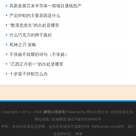
高新发展芯未半导体一期项目通线投产
产后抑郁的主要原因是什么
“数茎忽发生”的出处是哪里
什么巧克力的牌子最好
死神之刃 攻略
不张扬不炫耀的诗句（不张扬）
“乙酉正月初一”的出处是哪里
十岁孩子抑郁怎么办
Copyright © 2012 - 2026
康明心理咨询
Powered by
网站分类目录
|
精选推荐文章
|
网站地图
|
疑难解答
陕ICP备05039492号
声明：本站内容来自互联网，如信息有错误可发邮件到f_fb#foxmail.com说明，我们
会及时纠正，谢谢