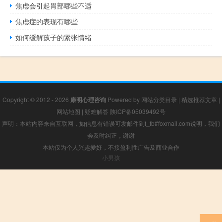
焦虑会引起胃部哪些不适
焦虑症的表现有哪些
如何缓解孩子的紧张情绪
Copyright © 2012 - 2026
康明心理咨询
Powered by
网站分类目录
|
精选推荐文章
|
网站地图
|
疑难解答
陕ICP备05039492号
声明：本站内容来自互联网，如信息有错误可发邮件到f_fb#foxmail.com说明，我们
会及时纠正，谢谢
本站仅为个人兴趣爱好，不接盈利性广告及商业合作
小男孩