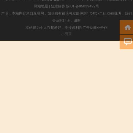
网站地图
|
疑难解答
陕ICP备05039492号
声明：本站内容来自互联网，如信息有错误可发邮件到f_fb#foxmail.com说明，我们
会及时纠正，谢谢
本站仅为个人兴趣爱好，不接盈利性广告及商业合作
小男孩