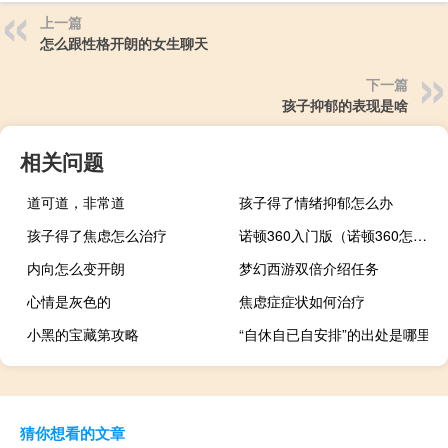
上一篇
怎么跟性格开朗的女生聊天
下一篇
孩子抑郁的表现是啥
相关问题
道可道，非常道
孩子得了情绪抑郁怎么办
孩子得了焦虑怎么治疗
诺顿360入门版（诺顿360怎么样）
内向怎么变开朗
梦幻西游双倍介绍任务
心情是灰色的
焦虑症症状如何治疗
小黑的宝藏第攻略
“自休自已自安排”的出处是哪里
猜你想看的文章