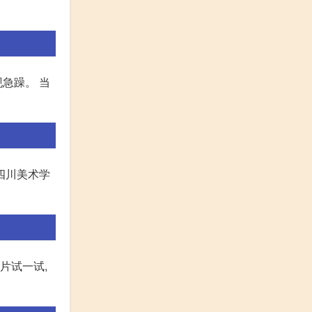
急躁。 当
四川美术学
片试一试,