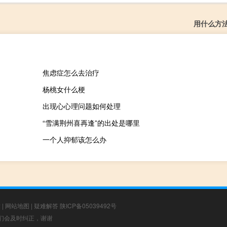
用什么方
焦虑症怎么去治疗
杨桃女什么梗
出现心心理问题如何处理
“雪满荆州喜再逢”的出处是哪里
一个人抑郁该怎么办
章
|
网站地图
|
疑难解答
陕ICP备05039492号
，我们会及时纠正，谢谢