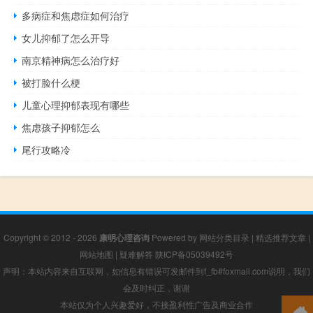
多病症和焦虑症如何治疗
女儿抑郁了怎么开导
南京精神病怎么治疗好
被打脸什么梗
儿童心理抑郁表现有哪些
焦虑孩子抑郁怎么
尾行攻略冷
Copyright © 2012 - 2026
康明心理咨询
Powered by
网站分类目录
|
精选推荐文章
|
网站地图
|
疑难解答
陕ICP备05039492号
声明：本站内容来自互联网，如信息有错误可发邮件到f_fb#foxmail.com说明，我们
会及时纠正，谢谢
本站仅为个人兴趣爱好，不接盈利性广告及商业合作