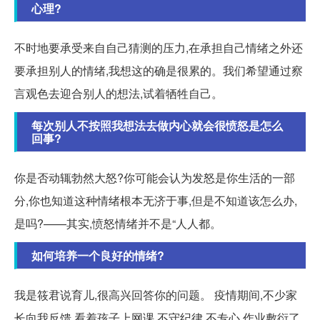
心理?
不时地要承受来自自己猜测的压力,在承担自己情绪之外还
要承担别人的情绪,我想这的确是很累的。我们希望通过察
言观色去迎合别人的想法,试着牺牲自己。
每次别人不按照我想法去做内心就会很愤怒是怎么
回事?
你是否动辄勃然大怒?你可能会认为发怒是你生活的一部
分,你也知道这种情绪根本无济于事,但是不知道该怎么办,
是吗?——其实,愤怒情绪并不是“人人都。
如何培养一个良好的情绪?
我是筱君说育儿,很高兴回答你的问题。 疫情期间,不少家
长向我反馈,看着孩子上网课,不守纪律,不专心,作业敷衍了