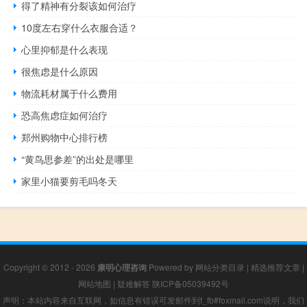
得了精神有分裂该如何治疗
10度左右穿什么衣服合适？
心里抑郁是什么表现
很焦虑是什么原因
物流耗材属于什么费用
恐高焦虑症如何治疗
郑州购物中心排行榜
“黄鸟思参差”的出处是哪里
家里小猫要剪毛吗冬天
Copyright © 2012 - 2026
康明心理咨询
Powered by
网站分类目录
|
精选推荐文章
|
网站地图
|
疑难解答
陕ICP备05039492号
声明：本站内容来自互联网，如信息有错误可发邮件到f_fb#foxmail.com说明，我们