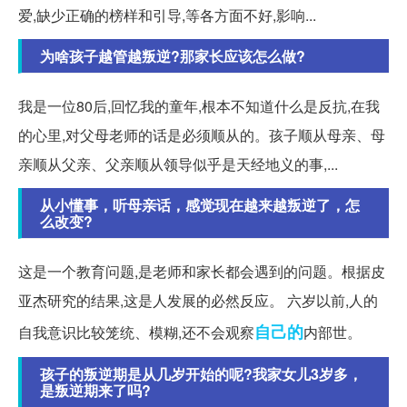
爱,缺少正确的榜样和引导,等各方面不好,影响...
为啥孩子越管越叛逆?那家长应该怎么做?
我是一位80后,回忆我的童年,根本不知道什么是反抗,在我
的心里,对父母老师的话是必须顺从的。孩子顺从母亲、母
亲顺从父亲、父亲顺从领导似乎是天经地义的事,...
从小懂事，听母亲话，感觉现在越来越叛逆了，怎
么改变?
这是一个教育问题,是老师和家长都会遇到的问题。根据皮
亚杰研究的结果,这是人发展的必然反应。 六岁以前,人的
自己的
自我意识比较笼统、模糊,还不会观察
内部世。
孩子的叛逆期是从几岁开始的呢?我家女儿3岁多，
是叛逆期来了吗?