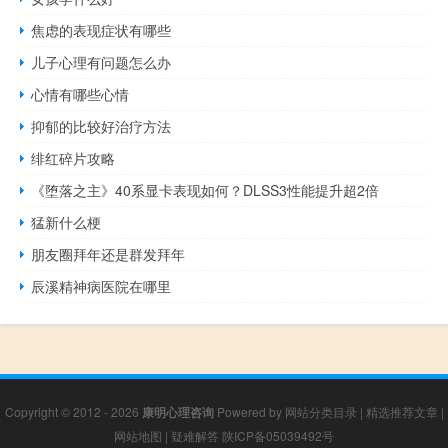
焦虑的表现症状有哪些
儿子心理有问题怎么办
心情有哪些心情
抑郁的比较好治疗方法
绯红碎片攻略
《堕落之主》40系显卡表现如何？DLSS3性能提升超2倍
猛新什么梗
朋友圈拜年还是群发拜年
辰溪精神病医院在哪里
Copyright © 2012 - 2026
康明心理咨询
Powered by
网站分类目录
|
精选推荐文章
|
网站地图
|
疑难解答
陕ICP备05039492号