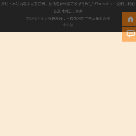
声明：本站内容来自互联网，如信息有错误可发邮件到f_fb#foxmail.com说明，我们
会及时纠正，谢谢
本站仅为个人兴趣爱好，不接盈利性广告及商业合作
小男孩