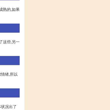
成熟的,如果
了这些,另一
情绪,所以
体状况出了