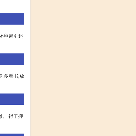
,还容易引起
,多看书,放
恩。 得了抑