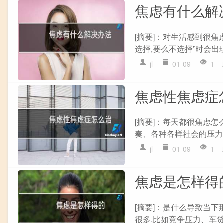
焦虑有什么解
[摘要]：对生活感到很焦
选择,要么不选择”时会出现
jl
01-09
1
焦虑性焦虑症
[摘要]：每天都很焦虑怎
奏、各种各样社会的压力,
jl
01-09
1
焦虑是怎样得
[摘要]：是什么导致当
很多,比如竞争压力、车贷