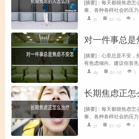
[摘要]：每天都很焦虑怎
奏、各种各样社会的压力,
zr
01-10
1
对一件事总是
[摘要]：心里总是不安，
有焦虑倾向。建议你首先对
dy
01-10
1
长期焦虑正怎
[摘要]：每天都很焦虑怎
奏、各种各样社会的压力,
zr
01-10
1