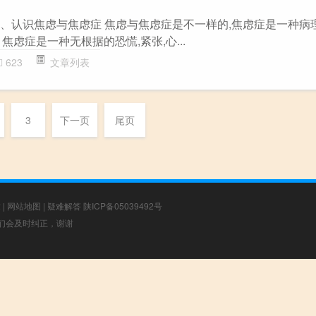
一、认识焦虑与焦虑症 焦虑与焦虑症是不一样的,焦虑症是一种病
焦虑症是一种无根据的恐慌,紧张,心...
623
文章列表
3
下一页
尾页
章
|
网站地图
|
疑难解答
陕ICP备05039492号
，我们会及时纠正，谢谢