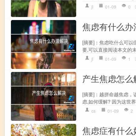
jl
01-09
0
焦虑有什么办
[摘要]：焦虑吃什么可
要,可以直接阅读本文的末尾
jl
01-09
1
产生焦虑怎么
[摘要]：越拼命越焦虑
虑,如何缓解? 因为这世界
cs
01-09
2
焦虑症有什么