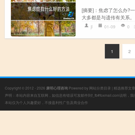
[摘要]：焦虑了怎么办?
大多都是与遗传有关系。 
jl
01-09
0
1
2
Copyright © 2012 - 2026
康明心理咨询
Powered by
网站分类目录
|
精选推荐文
声明：本站内容来自互联网，如信息有错误可发邮件到f_fb#foxmail.com说明
本站仅为个人兴趣爱好，不接盈利性广告及商业合作