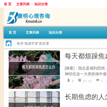
首 页
文章列表
知识分类
首 页
文章列表
知识分类
>
有关“焦虑不安”的文章
每天都烦躁焦
[摘要]：我总是感到恐惧
神经症这一大类疾病中最常
lt
01-10
1
长期焦虑的人