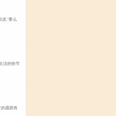
进,“要么
,生活的快节
茫的愿因有