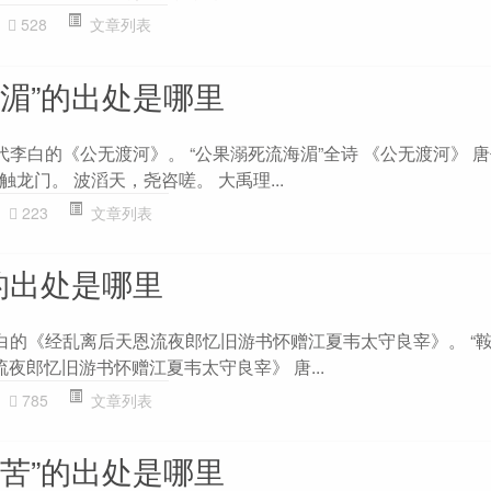
528
文章列表
海湄”的出处是哪里
代李白的《公无渡河》。 “公果溺死流海湄”全诗 《公无渡河》 唐
龙门。 波滔天，尧咨嗟。 大禹理...
223
文章列表
的出处是哪里
李白的《经乱离后天恩流夜郎忆旧游书怀赠江夏韦太守良宰》。 “
流夜郎忆旧游书怀赠江夏韦太守良宰》 唐...
785
文章列表
肠苦”的出处是哪里