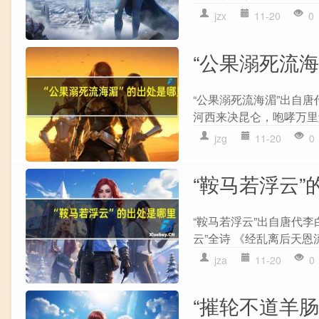
jzx
11-20
0
“公果溺死流
“公果溺死流海湄”出自唐
河西来决昆仑，咆哮万里触
jzg
11-20
0
“鞍马若浮云”
“鞍马若浮云”出自唐代
云”全诗 《经乱离后天恩
jza
11-20
0
“摧轮不道羊