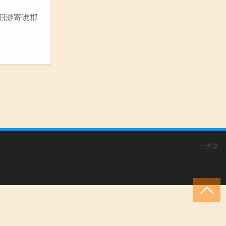
忆旧游寄谯郡
小男孩