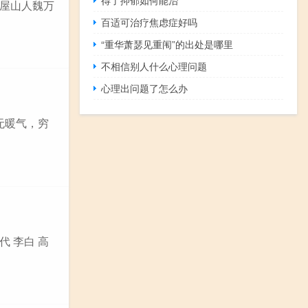
王屋山人魏万
百适可治疗焦虑症好吗
“重华萧瑟见重闱”的出处是哪里
不相信别人什么心理问题
心理出问题了怎么办
谷无暖气，穷
代 李白 高