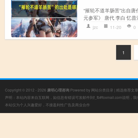
“摧轮不道羊肠苦”出自唐
元参军》 唐代 李白 忆
jzc
11-20
0
1
Copyright © 2012 - 2026
康明心理咨询
Powered by
网站分类目录
|
精选推荐文
声明：本站内容来自互联网，如信息有错误可发邮件到f_fb#foxmail.com说明
本站仅为个人兴趣爱好，不接盈利性广告及商业合作