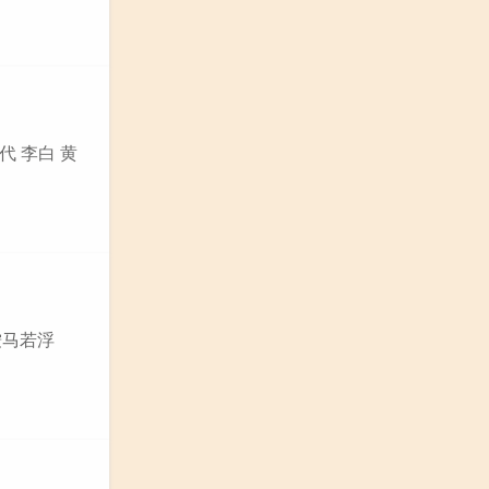
代 李白 黄
鞍马若浮