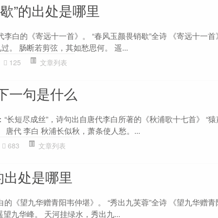
销歇”的出处是哪里
代李白的《寄远十一首》。 “春风玉颜畏销歇”全诗 《寄远十一首》
过。 肠断若剪弦，其如愁思何。 遥...
125
文章列表
下一句是什么
：“长短尽成丝”，诗句出自唐代李白所著的《秋浦歌十七首》 “
 唐代 李白 秋浦长似秋，萧条使人愁。...
683
文章列表
的出处是哪里
白的《望九华赠青阳韦仲堪》。 “秀出九芙蓉”全诗 《望九华赠
遥望九华峰。 天河挂绿水，秀出九...