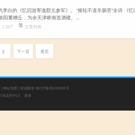
代李白的《忆旧游寄谯郡元参军》。 “摧轮不道羊肠苦”全诗 《
昔洛阳董糟丘，为余天津桥南造酒楼。...
207
文章列表
2
下一页
尾页
章
|
网站地图
|
疑难解答
陕ICP备05039492号
，我们会及时纠正，谢谢