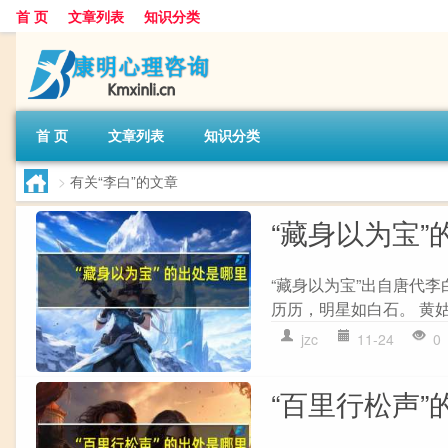
首 页
文章列表
知识分类
首 页
文章列表
知识分类
>
有关“李白”的文章
“藏身以为宝”
“藏身以为宝”出自唐代李
历历，明星如白石。 黄姑
jzc
11-24
0
“百里行松声”