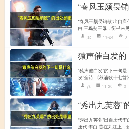
“春风玉颜畏
“春风玉颜畏销歇”出自唐
白 三鸟别王母，衔书来见
jzc
11-24
0
猿声催白发的
“猿声催白发”的下一句是
发”全诗 《秋浦歌十七首》
ys
11-20
0
“秀出九芙蓉”
“秀出九芙蓉”出自唐代李
唐代 李白 昔在九江上，