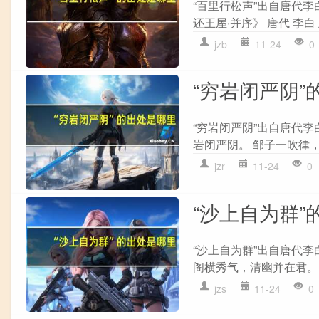
“百里行松声”出自唐代李
还王屋·并序》 唐代 李白
jzb
11-24
0
“穷岩闭严阴”
“穷岩闭严阴”出自唐代李
岩闭严阴。 邹子一吹律，能
jzr
11-24
0
“沙上自为群”
“沙上自为群”出自唐代李
阁横秀气，清幽并在君。 
jzs
11-24
0