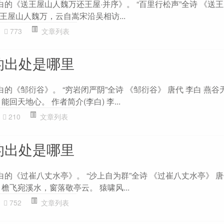
白的《送王屋山人魏万还王屋·并序》。 “百里行松声”全诗 《送
 王屋山人魏万，云自嵩宋沿吴相访...
773
文章列表
的出处是哪里
白的《邹衍谷》。 “穷岩闭严阴”全诗 《邹衍谷》 唐代 李白 燕
回天地心。 作者简介(李白) 李...
210
文章列表
的出处是哪里
白的《过崔八丈水亭》。 “沙上自为群”全诗 《过崔八丈水亭》 唐
檐飞宛溪水，窗落敬亭云。 猿啸风...
752
文章列表