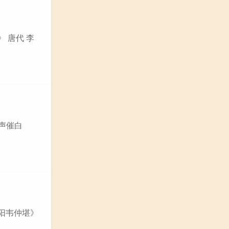
 唐代 李
猿声催白
青阳韦仲堪》