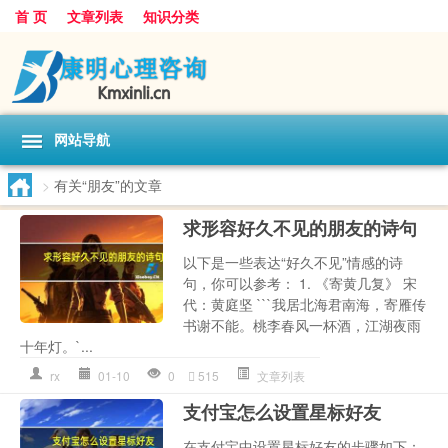
首 页
文章列表
知识分类
网站导航
>
有关“朋友”的文章
求形容好久不见的朋友的诗句
以下是一些表达“好久不见”情感的诗
句，你可以参考： 1. 《寄黄几复》 宋
代：黄庭坚 ```我居北海君南海，寄雁传
书谢不能。桃李春风一杯酒，江湖夜雨
十年灯。`...
rx
01-10
0
515
文章列表
支付宝怎么设置星标好友
在支付宝中设置星标好友的步骤如下：