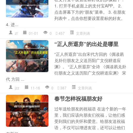
1. 打开手机桌面上的支付宝APP。 2.
点击屏幕下方的“朋友”菜单。 3. 在朋友
列表中，点击你想要设置星标的好友。
4. 进...
zf
01-01
0
457
文章列表
“正人所遐弃”的出处是哪里
“正人所遐弃”出自宋代方回的《偶读易
兑卦衍朋友之义送历阳广文倪耕道应
渊》。 “正人所遐弃”全诗 《偶读易兑卦
衍朋友之义送历阳广文倪耕道应渊》 宋
代 方回 ...
jzz
11-16
0
387
文章列表
春节怎样祝福朋友好
过年送给朋友的祝福语 在这个新的一年
里，我们应该向朋友们祝福，让他们感
受到我们的关怀和爱意。给朋友送祝福
语，不仅可以增进友谊，还可以让他们