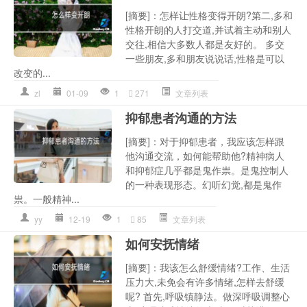
[摘要]：怎样让性格变得开朗?第二,多和
性格开朗的人打交道,并试着主动和别人
交往,相信大多数人都是友好的。 多交
一些朋友,多和朋友说说话,性格是可以
改变的...
zl
01-09
1
271
文章列表
抑郁患者沟通的方法
[摘要]：对于抑郁患者，我应该怎样跟
他沟通交流，如何能帮助他?精神病人
和抑郁症几乎都是鬼作祟。是鬼控制人
的一种表现形态。幻听幻觉,都是鬼作
祟。一般精神...
yy
12-19
1
85
文章列表
如何安抚情绪
[摘要]：我该怎么舒缓情绪?工作、生活
压力大,未免会有许多情绪,怎样去舒缓
呢? 首先,呼吸镇静法。做深呼吸调整心