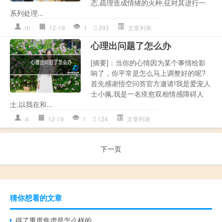
态,疏理造成情绪的火种,征对其进行一
系列处理...
rh
12-19
1
293
文章列表
心理出问题了怎么办
[摘要]：当你的心情因为某个事情给影
响了，你平常是怎么马上调整好的呢?
首先感谢悟空问答官方邀请!我是爱宠人
士小佩,我是一名痊愈双相情感障碍人
士,以我在和...
xl
12-19
1
124
文章列表
下一页
猜你想看的文章
得了重度焦虑是怎么样的