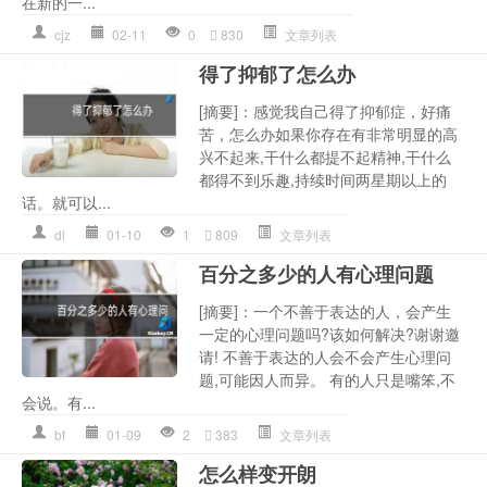
在新的一...
cjz
02-11
0
830
文章列表
得了抑郁了怎么办
[摘要]：感觉我自己得了抑郁症，好痛
苦，怎么办如果你存在有非常明显的高
兴不起来,干什么都提不起精神,干什么
都得不到乐趣,持续时间两星期以上的
话。就可以...
dl
01-10
1
809
文章列表
百分之多少的人有心理问题
[摘要]：一个不善于表达的人，会产生
一定的心理问题吗?该如何解决?谢谢邀
请! 不善于表达的人会不会产生心理问
题,可能因人而异。 有的人只是嘴笨,不
会说。有...
bf
01-09
2
383
文章列表
怎么样变开朗