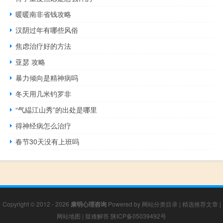
暖暖南非省钱攻略
汉阴过年有哪些风俗
焦虑治疗好的方法
亚瑟 攻略
暴力倾向是精神病吗
冬天用几米钓罗非
“气緼江山秀”的出处是哪里
得神经病怎么治疗
春节30天没有上班吗
Copyright © 2012 - 2026
康明心理咨询
Powered by
网站分类目录
|
精选推荐文章
|
网站地图
|
疑难解答
陕ICP备05039492号