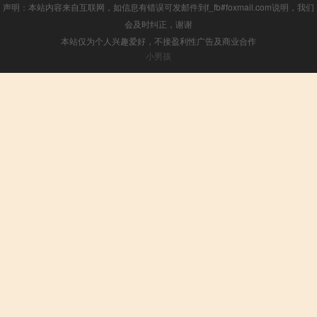
声明：本站内容来自互联网，如信息有错误可发邮件到f_fb#foxmail.com说明，我们
会及时纠正，谢谢
本站仅为个人兴趣爱好，不接盈利性广告及商业合作
小男孩