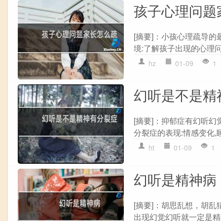
孩子心理问题
[摘要]：小孩心理疏导的
境:了解孩子出现的心理问
hz
01-09
1
幻听是不是精
[摘要]：抑郁症有幻听
分裂症的表现:情感变化,睡
ht
01-09
1
幻听是精神病
[摘要]：胡思乱想，胡乱
出现幻觉幻听就一定是精