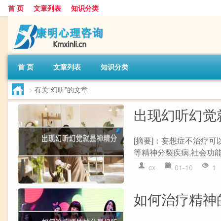
首 页
文章列表
知识分类
首 页
文章列表
知识分类
>
有关“幻听”的文章
出现幻听幻觉
[摘要]：妄想症不治疗
等精神分裂疾病,社会功能受
cx
01-10
1
如何治疗精神