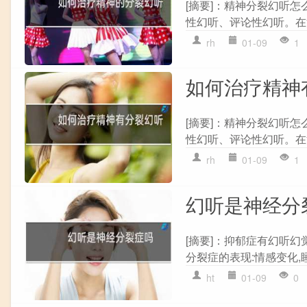
[摘要]：精神分裂幻听
性幻听、评论性幻听。在
rh
01-09
1
如何治疗精神
[摘要]：精神分裂幻听
性幻听、评论性幻听。在
rh
01-09
1
幻听是神经分
[摘要]：抑郁症有幻听
分裂症的表现:情感变化,睡
ht
01-09
0