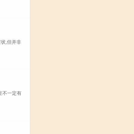
状,但并非
症不一定有