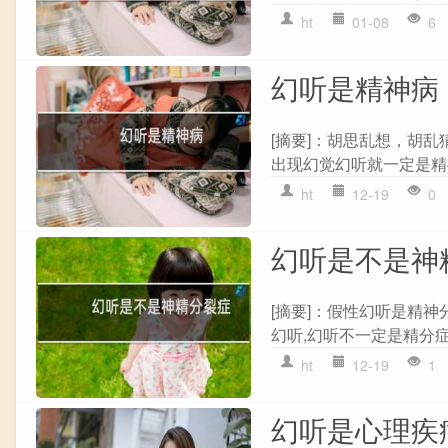
ht
01-08
6
幻听是精神病
[摘要]：胡思乱想，胡乱
出现幻觉幻听就一定是精
ht
12-19
0
幻听是不是神
[摘要]：假性幻听是精
幻听,幻听不一定是精分症.
ht
12-19
1
幻听是心理疾