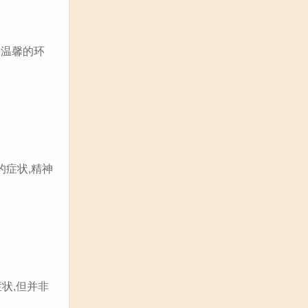
康温馨的环
的症状,精神
状,但并非