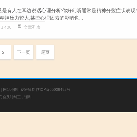
，总是有人在耳边说话心理分析:你好幻听通常是精神分裂症状表现
神压力较大,某些心理因素的影响也...
400
文章列表
2
下一页
尾页
章
|
网站地图
|
疑难解答
陕ICP备05039492号
，我们会及时纠正，谢谢