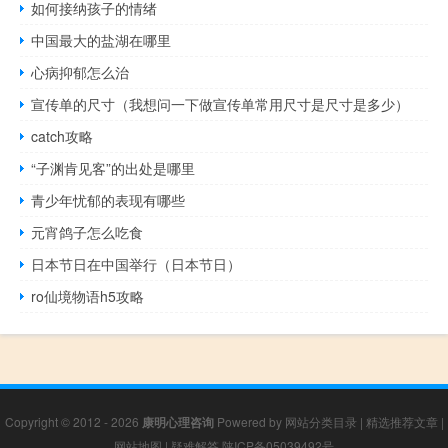
如何接纳孩子的情绪
中国最大的盐湖在哪里
心病抑郁怎么治
宣传单的尺寸（我想问一下做宣传单常用尺寸是尺寸是多少）
catch攻略
“子渊肯见客”的出处是哪里
青少年忧郁的表现有哪些
元宵鸽子怎么吃食
日本节日在中国举行（日本节日）
ro仙境物语h5攻略
Copyright © 2012 - 2026
康明心理咨询
Powered by
网站分类目录
|
精选推荐文章
|
网站地图
|
疑难解答
陕ICP备05039492号