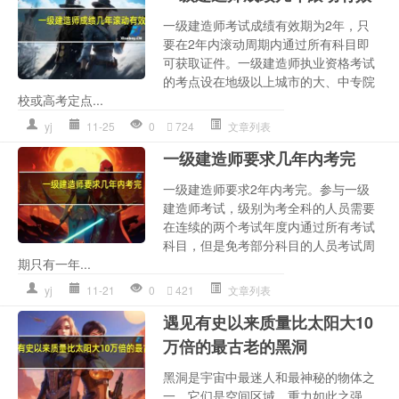
一级建造师考试成绩有效期为2年，只
要在2年内滚动周期内通过所有科目即
可获取证件。一级建造师执业资格考试
的考点设在地级以上城市的大、中专院
校或高考定点...
yj
11-25
0
724
文章列表
一级建造师要求几年内考完
一级建造师要求2年内考完。参与一级
建造师考试，级别为考全科的人员需要
在连续的两个考试年度内通过所有考试
科目，但是免考部分科目的人员考试周
期只有一年...
yj
11-21
0
421
文章列表
遇见有史以来质量比太阳大10
万倍的最古老的黑洞
黑洞是宇宙中最迷人和最神秘的物体之
一。它们是空间区域，重力如此之强，