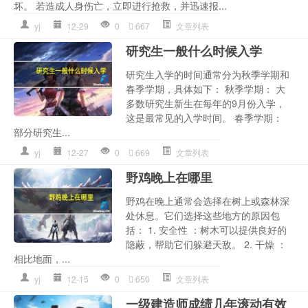
坏。 若造成人身伤亡，立即进行抢救，并迅速报...
yj
12-29
0
667
文章列表
研究生一般什么时候入学
研究生入学的时间通常分为秋季学期和
春季学期，具体如下： 秋季学期： 大
多数研究生新生在每年的9月份入学，
这是最常见的入学时间。 春季学期：
部分研究生...
yj
12-27
0
669
文章列表
野鸡晚上在哪里
野鸡在晚上通常会选择在树上或森林深
处休息。它们选择这些地方的原因包
括： 1. 安全性 ：树木可以提供良好的
隐蔽，帮助它们躲避天敌。 2. 干燥 ：
相比地面，...
yj
12-15
0
650
文章列表
一级建造师成绩几年滚动有效