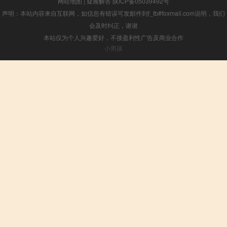
网站地图
|
疑难解答
陕ICP备05039492号
声明：本站内容来自互联网，如信息有错误可发邮件到f_fb#foxmail.com说明，我们
会及时纠正，谢谢
本站仅为个人兴趣爱好，不接盈利性广告及商业合作
小男孩