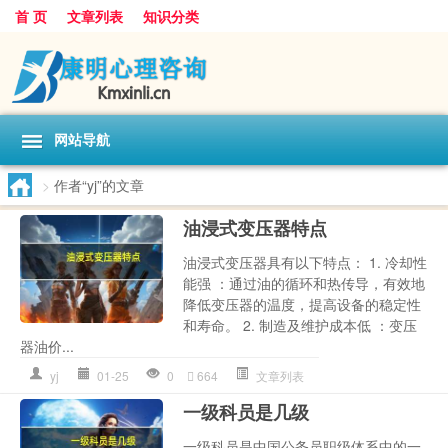
首 页
文章列表
知识分类
网站导航
>
作者“yj”的文章
油浸式变压器特点
油浸式变压器具有以下特点： 1. 冷却性
能强 ：通过油的循环和热传导，有效地
降低变压器的温度，提高设备的稳定性
和寿命。 2. 制造及维护成本低 ：变压
器油价...
yj
01-25
0
664
文章列表
一级科员是几级
一级科员是中国公务员职级体系中的一