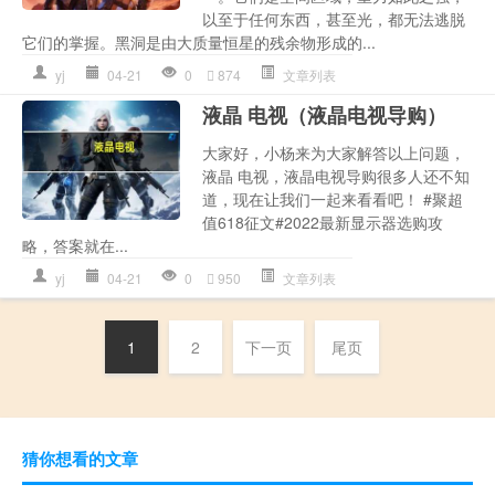
以至于任何东西，甚至光，都无法逃脱
它们的掌握。黑洞是由大质量恒星的残余物形成的...
yj
04-21
0
874
文章列表
液晶 电视（液晶电视导购）
大家好，小杨来为大家解答以上问题，
液晶 电视，液晶电视导购很多人还不知
道，现在让我们一起来看看吧！ #聚超
值618征文#2022最新显示器选购攻
略，答案就在...
yj
04-21
0
950
文章列表
1
2
下一页
尾页
猜你想看的文章