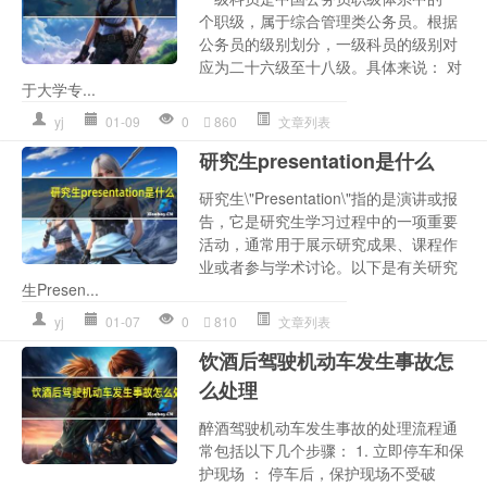
个职级，属于综合管理类公务员。根据
公务员的级别划分，一级科员的级别对
应为二十六级至十八级。具体来说： 对
于大学专...
yj
01-09
0
860
文章列表
研究生presentation是什么
研究生\"Presentation\"指的是演讲或报
告，它是研究生学习过程中的一项重要
活动，通常用于展示研究成果、课程作
业或者参与学术讨论。以下是有关研究
生Presen...
yj
01-07
0
810
文章列表
饮酒后驾驶机动车发生事故怎
么处理
醉酒驾驶机动车发生事故的处理流程通
常包括以下几个步骤： 1. 立即停车和保
护现场 ： 停车后，保护现场不受破