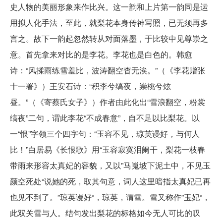
史人物的美丽形象来作比兴。这一韵和上片第一韵同是运
用拟人化手法，至此，就梨花本身传神写照，已无须再多
言之。故下一韵起忽然转从对面落墨，于比较中见尊崇之
意。首先拿来对比的是李花。李花也是白色的。韩愈
诗：“风揉雨练雪羞比，波涛翻空杳无涘。”（《李花赠张
十一署》）王安石诗：“积李兮缟夜，崇桃兮炫
昼。”（《寄蔡氏女子》）作者由此化出“雪浪翻空，粉裳
缟夜”二句，谓此李花“不成春意”，自不足以比梨花。以
一“恨”字领三个四字句：“玉容不见，琼英谩好，与何人
比！”白居易《长恨歌》用“玉容寂寞泪阑干，梨花一枝春
带雨来形容太真妃的容貌，又以”马嵬坡下泥土中，不见玉
颜空死处“说她的死，取其句意，词人这里暗指太真妃已再
也见不到了。”琼英谩好“，琼英，谓雪。雪又称作”玉妃“，
此双关雪与人。结句发出梨花的标格如今无人可比的叹