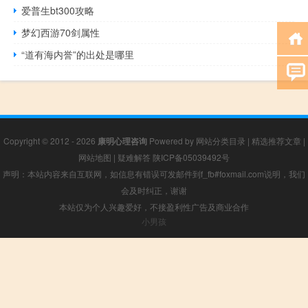
爱普生bt300攻略
梦幻西游70剑属性
“道有海内誉”的出处是哪里
Copyright © 2012 - 2026
康明心理咨询
Powered by
网站分类目录
|
精选推荐文章
|
网站地图
|
疑难解答
陕ICP备05039492号
声明：本站内容来自互联网，如信息有错误可发邮件到f_fb#foxmail.com说明，我们
会及时纠正，谢谢
本站仅为个人兴趣爱好，不接盈利性广告及商业合作
小男孩