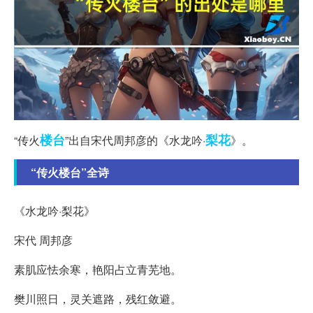
楼台
梨花
“传火
”出自宋代周邦彦的《水龙吟·
》。
“传火楼台”全诗
《水龙吟·梨花》
宋代 周邦彦
素肌应怯余寒，艳阳占立青芜地。
樊川照日，灵关遮路，残红敛避。