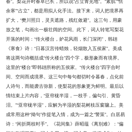
春”。梨花开时春草已长，所以说“占立青芜地”。“素肌”“怯
余寒”“占立”，都是用拟人化手法。接下来，词人把境界再
扩大，“樊川照日，灵关遮路，残红敛避”。这三句，用豪
放之笔，勾画出一极壮阔的空间。此下，词人转笔写梨花
开落的时间：“传火楼台，妒花风雨，长门深闭”，韩翃
《寒食》诗：“日暮汉宫传蜡烛，轻烟散入五侯家”。美成
将这两句诗概括成“传火楼台”四个字，极形象而有境界。
这里的“楼台”即韩翃所称的五侯家。“传火楼台”四字合时
间、空间而成境界。这三句中每句都切时令暮春，点化前
人诗句，而能袭古弥新，使梨花的形象更为鲜明。最后以
情结束上片内容，“亚帘栊半湿，一枝手，偏勾引、黄昏
泪。”“亚帘栊半湿”，应解为半湿的梨花树枝压窗牖上。美
成常用这种“拗句”作提笔入情，成为一篇之“警策”。白居易
诗：“闲折两枝时手”。《花间集》薛昭蕴《离别难》：“偏