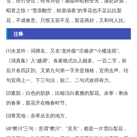
雪，丝竹管弦，何等兴会！胭脂和铅粉全无，潘妃辞酒，
昭君之惊！“雪浪翻空，粉裳缟夜”的李花也不足以比梨
花，不成春意。只恨玉容不见，梨花再好，又和何人比。
注释
⑴水龙吟：词牌名。又名“龙吟曲”“庄椿岁”“小楼连苑”。
《清真集》入“越调”。各家格式出入颇多。一百二字，前
后片各四仄韵。又第九句第一字并是领格，宜用去声。结
句宜用上一、下三句法，较二、二句式收得有力。
⑵素肌：白色的肌肤，比喻洁白素雅的梨花。余寒：剩余
的春寒，梨花开在晚春时节。
⑶青芜地：杂草丛生的地方。
⑷“樊川”三句：意谓“樊川”、“灵关”，都是一片雪白梨花，