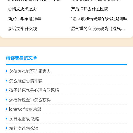
心情忐忑怎么办
产后抑郁去什么医院
新兴中学创意拜年
“愿回羲和借光景”的出处是哪里
废话文学什么梗
湿气重的症状表现为（湿气重的症状表现）
猜你想看的文章
欠债怎么能不连累家人
怎么能使心情平静
孩子起床气是心理有问题吗
炉石传说金币怎么获得
lonewolf攻略总部
抗日地雷战 攻略
精神病该怎么治