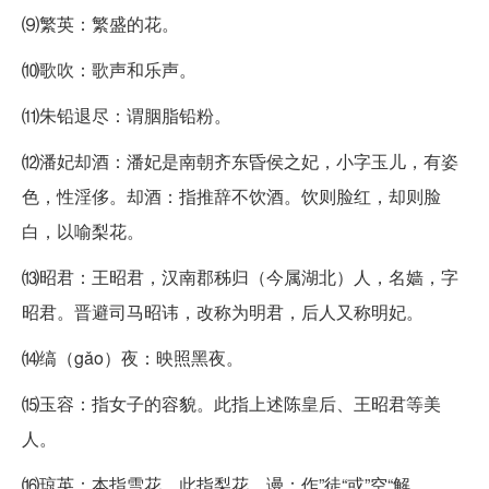
⑼繁英：繁盛的花。
⑽歌吹：歌声和乐声。
⑾朱铅退尽：谓胭脂铅粉。
⑿潘妃却酒：潘妃是南朝齐东昏侯之妃，小字玉儿，有姿
色，性淫侈。却酒：指推辞不饮酒。饮则脸红，却则脸
白，以喻梨花。
⒀昭君：王昭君，汉南郡秭归（今属湖北）人，名嫱，字
昭君。晋避司马昭讳，改称为明君，后人又称明妃。
⒁缟（gǎo）夜：映照黑夜。
⒂玉容：指女子的容貌。此指上述陈皇后、王昭君等美
人。
⒃琼英：本指雪花，此指梨花。谩：作”徒“或”空“解。