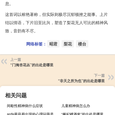
息。
这首词以秾艳著称，但实际则极尽沉郁顿挫之能事。上片
结以情语，下片旧至比兴，塑造了梨花无人可比的精神风
致，音韵有不尽。
网络标签：
昭君
梨花
楼台
上一篇
“门掩杏花丛”的出处是哪里
下一篇
“非天之所为也”的出处是哪里
相关问题
间歇性精神病什么症状
儿童精神病怎么办
ards最容易出现的心理问题是
“枫杞榰酒瓮”的出处是哪里