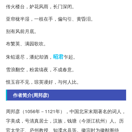
传火楼台，妒花风雨，长门深闭。
亚帘栊半湿，一枝在手，偏勾引、黄昏泪。
别有风前月底。
布繁英、满园歌吹。
昭君
朱铅退尽，潘妃却酒，
乍起。
雪浪翻空，粉裳缟夜，不成春意。
恨玉容不见，琼英谩好，与何人比。
作者简介(周邦彦)
周邦彦（1056年－1121年），中国北宋末期著名的词人，
字美成，号清真居士，汉族，钱塘（今浙江杭州）人。历
官太学正、庐州教授、知溧水县等。徽宗时为徽猷阁待