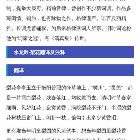
制，提举大晟府。精通音律，曾创作不少新词调。作品多
写闺情、羁旅，也有咏物之作。格律谨严。语言典丽精
雅。长调尤善铺叙。为后来格律派词人所宗。旧时词论称
他为“词家之冠”。有《清真集》传世。
水龙吟·梨花翻译及注释
翻译
梨花亭亭玉立于艳阳普照的绿草地上，“樊川”、“灵关”，都
是一片雪白梨花，残春落红，均收敛而去。清明时节春寒
细雨、风妒红花，寂寞黄昏，满院梨花不开门。半湿的梨
花树枝压窗门上，闲折一枝，偏勾引出多少黄昏泪。
更有那当年明皇梨园的风流韵事。想当年梨园里梨花香