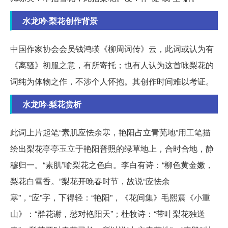
水龙吟·梨花创作背景
中国作家协会会员钱鸿瑛《柳周词传》云，此词或认为有
《离骚》初服之意，有所寄托；也有人认为这首咏梨花的
词纯为体物之作，不涉个人怀抱。其创作时间难以考证。
水龙吟·梨花赏析
此词上片起笔“素肌应怯余寒，艳阳占立青芜地”用工笔描
绘出梨花亭亭玉立于艳阳普照的绿草地上，合时合地，静
穆归一。“素肌”喻梨花之色白。李白有诗：“柳色黄金嫩，
梨花白雪香。”梨花开晚春时节，故说“应怯余
寒”，“应”字，下得轻：“艳阳”，《花间集》毛熙震《小重
山》：“群花谢，愁对艳阳天”；杜牧诗：“带叶梨花独送