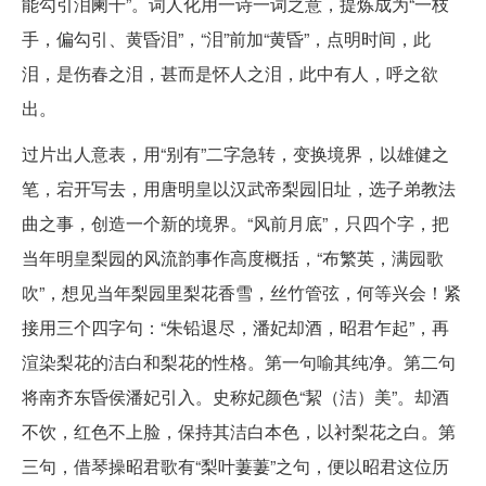
能勾引泪阑干”。词人化用一诗一词之意，提炼成为“一枝
手，偏勾引、黄昏泪”，“泪”前加“黄昏”，点明时间，此
泪，是伤春之泪，甚而是怀人之泪，此中有人，呼之欲
出。
过片出人意表，用“别有”二字急转，变换境界，以雄健之
笔，宕开写去，用唐明皇以汉武帝梨园旧址，选子弟教法
曲之事，创造一个新的境界。“风前月底”，只四个字，把
当年明皇梨园的风流韵事作高度概括，“布繁英，满园歌
吹”，想见当年梨园里梨花香雪，丝竹管弦，何等兴会！紧
接用三个四字句：“朱铅退尽，潘妃却酒，昭君乍起”，再
渲染梨花的洁白和梨花的性格。第一句喻其纯净。第二句
将南齐东昏侯潘妃引入。史称妃颜色“絜（洁）美”。却酒
不饮，红色不上脸，保持其洁白本色，以衬梨花之白。第
三句，借琴操昭君歌有“梨叶萋萋”之句，便以昭君这位历