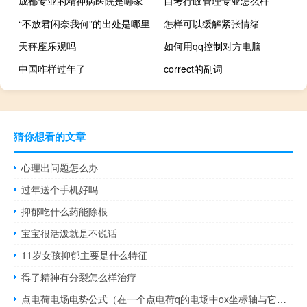
成都专业的精神病医院是哪家
自考行政管理专业怎么样
“不放君闲奈我何”的出处是哪里
怎样可以缓解紧张情绪
天秤座乐观吗
如何用qq控制对方电脑
中国咋样过年了
correct的副词
猜你想看的文章
心理出问题怎么办
过年送个手机好吗
抑郁吃什么药能除根
宝宝很活泼就是不说话
11岁女孩抑郁主要是什么特征
得了精神有分裂怎么样治疗
点电荷电场电势公式（在一个点电荷q的电场中ox坐标轴与它的）