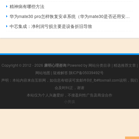
精神病有哪些方法
华为mate30 pro怎样恢复安卓系统（华为mate30是否还用安卓系统）
中芯集成：净利润亏损主要是设备折旧导致
Copyright © 2012 - 2026
康明心理咨询
Powered by
网站分类目录
|
精选推荐文章
|
网站地图
|
疑难解答
陕ICP备05039492号
声明：本站内容来自互联网，如信息有错误可发邮件到f_fb#foxmail.com说明，我们
会及时纠正，谢谢
本站仅为个人兴趣爱好，不接盈利性广告及商业合作
小男孩