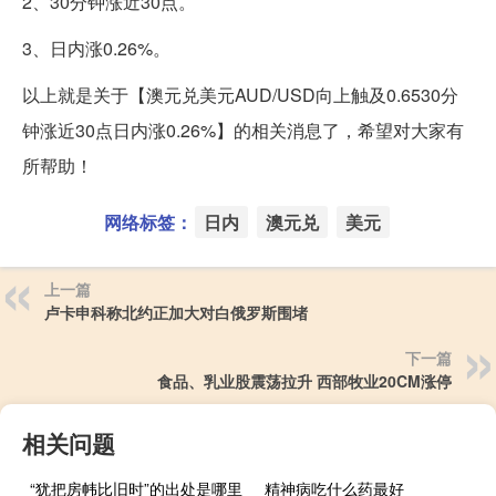
2、30分钟涨近30点。
3、日内涨0.26%。
以上就是关于【澳元兑美元AUD/USD向上触及0.6530分
钟涨近30点日内涨0.26%】的相关消息了，希望对大家有
所帮助！
网络标签：
日内
澳元兑
美元
上一篇
卢卡申科称北约正加大对白俄罗斯围堵
下一篇
食品、乳业股震荡拉升 西部牧业20CM涨停
相关问题
“犹把房帏比旧时”的出处是哪里
精神病吃什么药最好