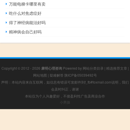
万能电梯卡哪里有卖
吃什么对焦虑症好
得了神经病能治好吗
精神病会自己好吗
Copyright © 2012 - 2026
康明心理咨询
Powered by
网站分类目录
|
精选推荐文章
|
网站地图
|
疑难解答
陕ICP备05039492号
声明：本站内容来自互联网，如信息有错误可发邮件到f_fb#foxmail.com说明，我们
会及时纠正，谢谢
本站仅为个人兴趣爱好，不接盈利性广告及商业合作
小男孩