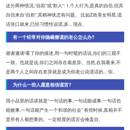
这分两种情况,“自欺”或“欺人”: 1,个人行为,是真的自信,但其
自信来自“自欺”,其精神状态有问题。 比如Z姓美女明星,谎
话张口就来,已经习惯性说谎,多... 现在。
有一个经常对你隐瞒撒谎的老公怎么办?
谢谢邀请!看了你的描述,用一句时髦的话说,你们的三观不
一致。也就是说,你们之间存在着差异。当然,在我看来,不
是两个人之间存在差异就是成为你老公说谎话的... 你。
为什么一些人愿意相信谎言?
用小品里的话讲就是“一句话的事,一句话能成事,一句话也
能败事,一句话能产生一个和谐的社会” 有些时候,真相并不
是所有人都想要的。一定程度的谎言会掩盖自。