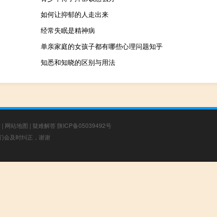
如何让抑郁的人走出来
经常失眠是精神病
单亲家庭的女孩子都有哪些心理问题知乎
知悉和知晓的区别与用法
章
|
网站地图
|
疑难解答
陕ICP备05039492号
，我们会及时纠正，谢谢