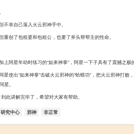
。
但不幸自己落入火云邪神手中。
不但重创了包租婆和包租公，也要了斧头帮帮主的性命。
加上阿星年幼时练习的“如来神掌”，阿星一下子具有了震撼之极
星使出“如来神掌”击破火云邪神的“蛤蟆功”，把火云邪神打败
于阿星。
】到此讲解完毕了，希望对大家有帮助。
研究中心
邪神
非正常