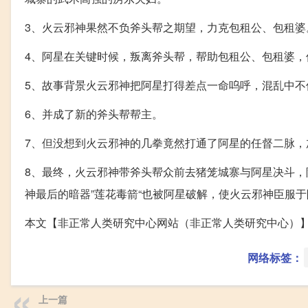
3、火云邪神果然不负斧头帮之期望，力克包租公、包租婆
4、阿星在关键时候，叛离斧头帮，帮助包租公、包租婆，
5、故事背景火云邪神把阿星打得差点一命呜呼，混乱中
6、并成了新的斧头帮帮主。
7、但没想到火云邪神的几拳竟然打通了阿星的任督二脉，
8、最终，火云邪神带斧头帮众前去猪笼城寨与阿星决斗，阿
神最后的暗器”莲花毒箭“也被阿星破解，使火云邪神臣服
本文【非正常人类研究中心网站（非正常人类研究中心）
网络标签：
上一篇