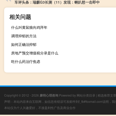
车评头条：瑞麒G3长测（11）发现：喇叭想一击即中
相关问题
什么叫黄鼠狼向鸡拜年
调理抑郁的方法
如何正确治抑郁
房地产预交增值税分录是什么
吃什么药治疗焦虑
Copyright © 2012 - 2026
康明心理咨询
Powered by
网站分类目录
|
精选推荐文
声明：本站内容来自互联网，如信息有错误可发邮件到f_fb#foxmail.com说明
本站仅为个人兴趣爱好，不接盈利性广告及商业合作