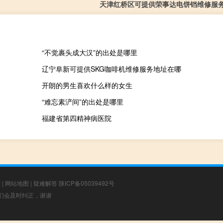
天津红桥区可提供荣事达电饼铛维修服
“不觉裹头成大汉”的出处是哪里
辽宁阜新可提供SKG咖啡机维修服务地址在哪
开朗的男生喜欢什么样的女生
“难忘素浐间”的出处是哪里
福建省第四精神病医院
章
|
网站地图
|
疑难解答
陕ICP备05039492号
，我们会及时纠正，谢谢