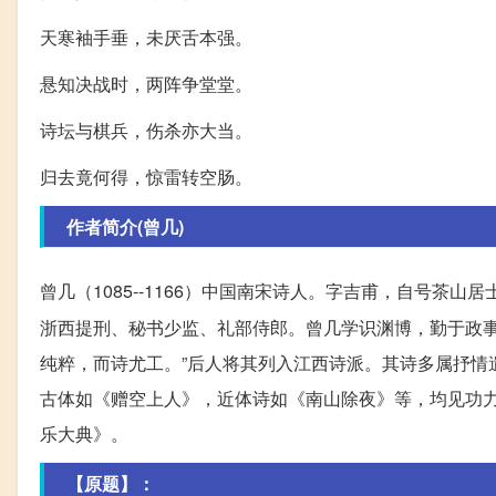
天寒袖手垂，未厌舌本强。
悬知决战时，两阵争堂堂。
诗坛与棋兵，伤杀亦大当。
归去竟何得，惊雷转空肠。
作者简介(曾几)
曾几（1085--1166）中国南宋诗人。字吉甫，自号茶山
浙西提刑、秘书少监、礼部侍郎。曾几学识渊博，勤于政事
纯粹，而诗尤工。”后人将其列入江西诗派。其诗多属抒情
古体如《赠空上人》，近体诗如《南山除夜》等，均见功
乐大典》。
【原题】：