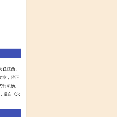
历任江西、
文章，雅正
气韵疏畅。
，辑自《永