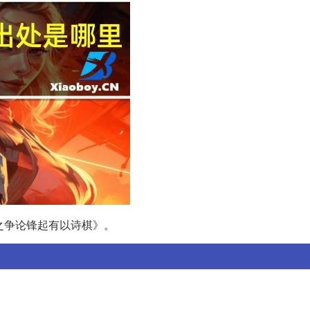
之争论锋起有以诗棋》。