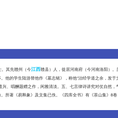
江西
居士。其先赣州（今
赣县）人，徙居河南府（今河南洛阳）。
。他的学生陆游替他作《墓志铭》，称他“治经学道之余，发于
遣兴、唱酬题赠之作，闲雅清淡。五、七言律诗讲究对仗自然，
力。所著《易释象》及文集已佚。《四库全书》有《茶山集》8卷