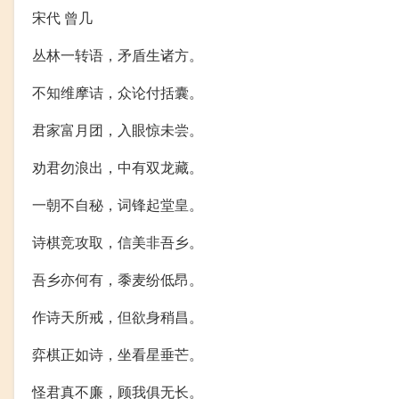
宋代 曾几
丛林一转语，矛盾生诸方。
不知维摩诘，众论付括囊。
君家富月团，入眼惊未尝。
劝君勿浪出，中有双龙藏。
一朝不自秘，词锋起堂皇。
诗棋竞攻取，信美非吾乡。
吾乡亦何有，黍麦纷低昂。
作诗天所戒，但欲身稍昌。
弈棋正如诗，坐看星垂芒。
怪君真不廉，顾我俱无长。