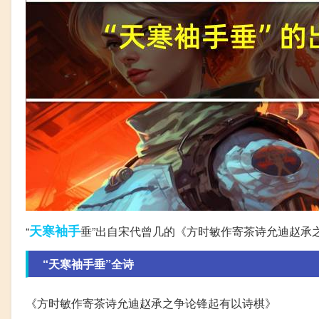
天寒
袖手
“
垂”出自宋代曾几的《方时敏作寄茶诗允迪赵承
“天寒袖手垂”全诗
《方时敏作寄茶诗允迪赵承之争论锋起有以诗棋》