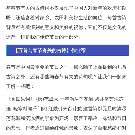
与春节有关的古诗词不仅展现了中国人对新年的欢庆和期
盼，还蕴含着对家乡、农田和美好生活的向往。每首古诗
背后都有着深刻的意义和美好的祝愿，它们不仅是文化的
遗产，也是我们传统节日的一部分。
【五首与春节有关的古诗】作业帮
春节是中国最重要的节日之一，那么除了上面提到的几首
古诗之外，还有哪些与春节有关的诗句呢？让我们一起来
了解一些吧：
《卖痴呆词》 (唐)范成大 一年滴尽莲花漏,碧井屠苏沈冻
酒. 晓寒料峭千门闭,红烛引来百计愁.这首诗以元旦时滴尽
莲花漏和沉冻酒的景象为开场，形容了寒冷、冻结和节日
的悲愁。作者通过描绘红烛的景象，表达了百般愁绪和对