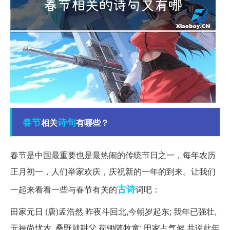
春节
诗句
相关
有哪些？
春节是中国最重要也是最热闹的传统节日之一，每年农历
正月初一，人们举家欢庆，庆祝新的一年的到来。让我们
古诗
一起来看看一些与春节有关的
词吧：
田家元日 (唐)孟浩然 昨夜斗回北,今朝岁起东; 我年已强壮,
无禄尚忧农. 桑野就耕父,荷锄随牧童; 田家占气候,共说此年