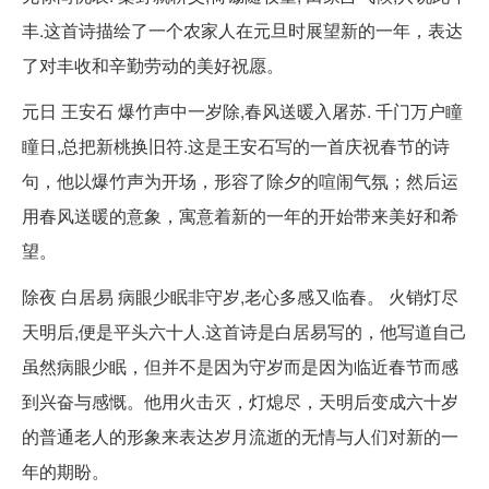
丰.这首诗描绘了一个农家人在元旦时展望新的一年，表达
了对丰收和辛勤劳动的美好祝愿。
元日 王安石 爆竹声中一岁除,春风送暖入屠苏. 千门万户瞳
瞳日,总把新桃换旧符.这是王安石写的一首庆祝春节的诗
句，他以爆竹声为开场，形容了除夕的喧闹气氛；然后运
用春风送暖的意象，寓意着新的一年的开始带来美好和希
望。
除夜 白居易 病眼少眠非守岁,老心多感又临春。 火销灯尽
天明后,便是平头六十人.这首诗是白居易写的，他写道自己
虽然病眼少眠，但并不是因为守岁而是因为临近春节而感
到兴奋与感慨。他用火击灭，灯熄尽，天明后变成六十岁
的普通老人的形象来表达岁月流逝的无情与人们对新的一
年的期盼。