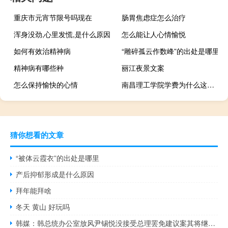
重庆市元宵节限号吗现在
肠胃焦虑症怎么治疗
浑身没劲,心里发慌,是什么原因
怎么能让人心情愉悦
如何有效治精神病
“雕碎孤云作数峰”的出处是哪里
精神病有哪些种
丽江夜景文案
怎么保持愉快的心情
南昌理工学院学费为什么这么贵 南昌理工学院学费
猜你想看的文章
“被体云霞衣”的出处是哪里
产后抑郁形成是什么原因
拜年能拜啥
冬天 黄山 好玩吗
韩媒：韩总统办公室放风尹锡悦没接受总理罢免建议案其将继续履职