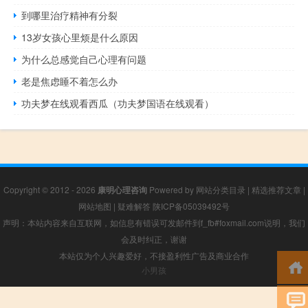
到哪里治疗精神有分裂
13岁女孩心里烦是什么原因
为什么总感觉自己心理有问题
老是焦虑睡不着怎么办
功夫梦在线观看西瓜（功夫梦国语在线观看）
Copyright © 2012 - 2026
康明心理咨询
Powered by
网站分类目录
|
精选推荐文章
|
网站地图
|
疑难解答
陕ICP备05039492号
声明：本站内容来自互联网，如信息有错误可发邮件到f_fb#foxmail.com说明，我们
会及时纠正，谢谢
本站仅为个人兴趣爱好，不接盈利性广告及商业合作
小男孩