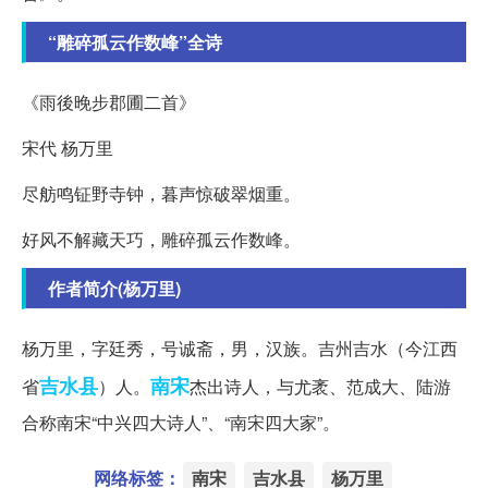
“雕碎孤云作数峰”全诗
《雨後晚步郡圃二首》
宋代 杨万里
尽舫鸣钲野寺钟，暮声惊破翠烟重。
好风不解藏天巧，雕碎孤云作数峰。
作者简介(杨万里)
杨万里，字廷秀，号诚斋，男，汉族。吉州吉水（今江西
吉水县
南宋
省
）人。
杰出诗人，与尤袤、范成大、陆游
合称南宋“中兴四大诗人”、“南宋四大家”。
网络标签：
南宋
吉水县
杨万里