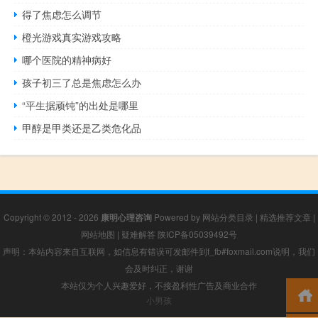
得了焦虑怎么调节
橙光游戏真实游戏攻略
哪个医院的精神病好
孩子初三了总是焦虑怎么办
“平生据顽钝”的出处是哪里
甲醇是甲类还是乙类危化品
Copyright © 2012 - 2026
康明心理咨询
Powered by
网站分类目录
|
精选推荐文章
|
网站地图
|
疑难解答
陕ICP备05039492号
声明：本站内容来自互联网，如信息有错误可发邮件到f_fb#foxmail.com说明，我们
会及时纠正，谢谢
本站仅为个人兴趣爱好，不接盈利性广告及商业合作
小男孩