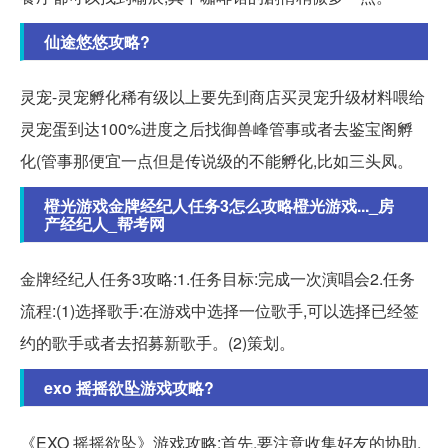
仙途悠悠攻略?
灵宠-灵宠孵化稀有级以上要先到商店买灵宠升级材料喂给
灵宠蛋到达100%进度之后找御兽峰管事或者去鉴宝阁孵
化(管事那便宜一点但是传说级的不能孵化,比如三头凤。
橙光游戏金牌经纪人任务3怎么攻略橙光游戏..._房
产经纪人_帮考网
金牌经纪人任务3攻略:1.任务目标:完成一次演唱会2.任务
流程:(1)选择歌手:在游戏中选择一位歌手,可以选择已经签
约的歌手或者去招募新歌手。(2)策划。
exo 摇摇欲坠游戏攻略?
《EXO 摇摇欲坠》游戏攻略:首先,要注意收集好友的协助,