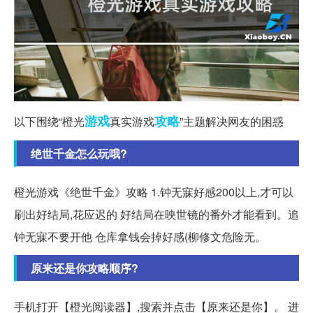
游戏
攻略
以下围绕“橙光
真实游戏
”主题解决网友的困惑
绝世千金怎么玩哦?
橙光游戏《绝世千金》攻略 1.钟无寐好感200以上,才可以
刷出好结局,花应迟的 好结局在映世镜的番外才能看到。追
钟无寐不要开他 仓库拿钱会掉好感(柳修文危险无。
原来还是你攻略顺序?
手机打开【橙光阅读器】,搜索并点击【原来还是你】。 进