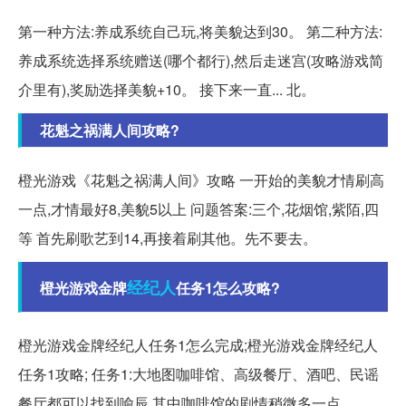
第一种方法:养成系统自己玩,将美貌达到30。 第二种方法:
养成系统选择系统赠送(哪个都行),然后走迷宫(攻略游戏简
介里有),奖励选择美貌+10。 接下来一直... 北。
花魁之祸满人间攻略?
橙光游戏《花魁之祸满人间》攻略 一开始的美貌才情刷高
一点,才情最好8,美貌5以上 问题答案:三个,花烟馆,紫陌,四
等 首先刷歌艺到14,再接着刷其他。先不要去。
经纪人
橙光游戏金牌
任务1怎么攻略?
橙光游戏金牌经纪人任务1怎么完成;橙光游戏金牌经纪人
任务1攻略; 任务1:大地图咖啡馆、高级餐厅、酒吧、民谣
餐厅都可以找到喻辰,其中咖啡馆的剧情稍微多一点。