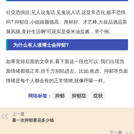
社交恐惧症;见人说鬼话,见鬼说人话,这是常态化,能不恐惧
吗? 抑郁症:小姐姐颜值高、身材好、才艺棒,大叔品酒品茶
展风骚,美好生活啊!可现实是柴米油盐酱... 举个例。
为什么有人读博士会抑郁?
如果觉得后面的文章长,看下面这一段也可以: 我们出现负
面情绪都很正常,但千万别陷进去。比如,焦虑、抑郁等负面
情绪是每个人都会有的正常情绪,就像呼吸一样。
网络标签：
抑郁
抑郁症
症状
上一篇
看一次抑郁要花多少钱
下一篇