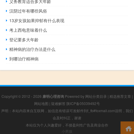
义务教育适合多大年龄
汉阴过年有哪些风俗
13岁女孩如果抑郁有什么表现
考上西电意味着什么
登记要多大年龄
精神病的治疗办法是什么
到哪治疗精神病
Copyright © 2012 - 2026
康明心理咨询
Powered by
网站分类目录
|
精选推荐文章
|
网站地图
|
疑难解答
陕ICP备05039492号
声明：本站内容来自互联网，如信息有错误可发邮件到f_fb#foxmail.com说明，我们
会及时纠正，谢谢
本站仅为个人兴趣爱好，不接盈利性广告及商业合作
小男孩