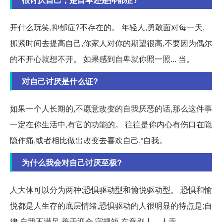
开什么玩笑,抑郁症?不存在的。 年轻人,勇敢面对每一天,
抓紧时间去提高自己,你家人对你的期望很高,不要因为偶尔
的不开心就想不开。 如果感到自卑就你照一照... 当。
对自己讨厌是什么证?
如果一个人长期的,不愿意改变的自我厌恶的话,那么这件事
一定在你生活中,有它的功能的。 往往是你内心有伤口在隐
隐作痛,或者相比做出改变去喜欢自己,“自我。
为什么我会对自己讨厌至极?
人大体可以分为两种:恐惧驱动型和愉悦驱动型。 恐惧和愉
悦都是人生存的底层情绪,恐惧驱动的人很明显的特点是:自
律,自我不满足,善于迎合,守规矩,在意别人... 人无。