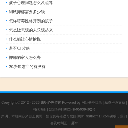
孩子心理问题怎么及疏导
测试抑郁需要多少钱
怎样培养性格开朗的孩子
怎么让悲观的人乐观起来
什么能让心情愉悦
燕不归 攻略
抑郁的家人怎么办
20岁焦虑症的有没有
Copyright © 2012 - 2026
康明心理咨询
Powered by
网站分类目录
|
精选推荐文章
|
网站地图
|
疑难解答
陕ICP备05039492号
声明：本站内容来自互联网，如信息有错误可发邮件到f_fb#foxmail.com说明，我们
会及时纠正，谢谢