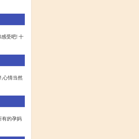
感受吧! 十
好,心情当然
所有的孕妈