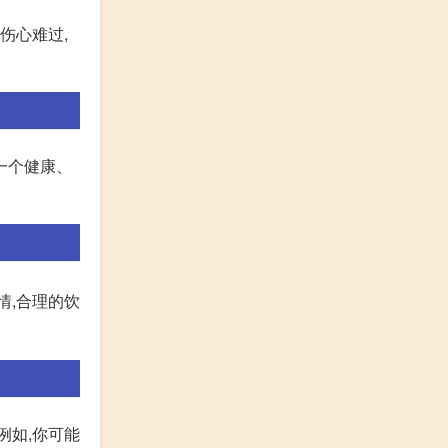
伤心难过,
一个健康、
情,合理的饮
例如,你可能