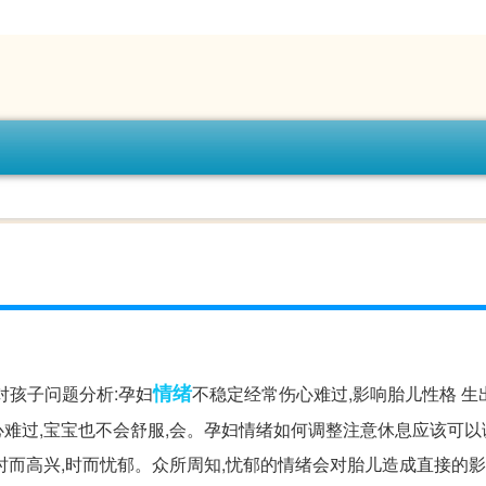
情绪
对孩子问题分析:孕妇
不稳定经常伤心难过,影响胎儿性格 生
伤心难过,宝宝也不会舒服,会。孕妇情绪如何调整注意休息应该可
,时而高兴,时而忧郁。众所周知,忧郁的情绪会对胎儿造成直接的影