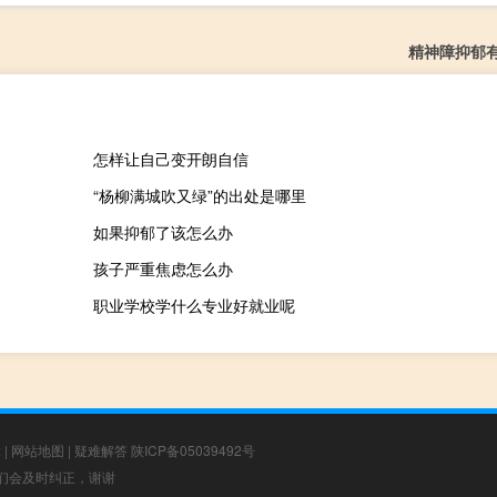
精神障抑郁
怎样让自己变开朗自信
“杨柳满城吹又绿”的出处是哪里
如果抑郁了该怎么办
孩子严重焦虑怎么办
职业学校学什么专业好就业呢
章
|
网站地图
|
疑难解答
陕ICP备05039492号
，我们会及时纠正，谢谢