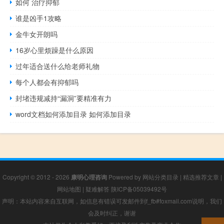
如何 治疗抑郁
谁是凶手1攻略
金牛女开朗吗
16岁心里烦躁是什么原因
过年适合送什么给老师礼物
每个人都会有抑郁吗
封堵违规减持“漏洞”要精准有力
word文档如何添加目录 如何添加目录
Copyright © 2012 - 2026
康明心理咨询
Powered by
网站分类目录
|
精选推荐文章
|
网站地图
|
疑难解答
陕ICP备05039492号
声明：本站内容来自互联网，如信息有错误可发邮件到f_fb#foxmail.com说明，我们
会及时纠正，谢谢