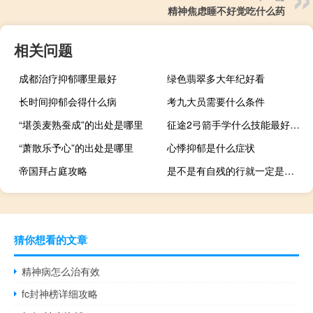
精神焦虑睡不好觉吃什么药
相关问题
成都治疗抑郁哪里最好
绿色翡翠多大年纪好看
长时间抑郁会得什么病
考九大员需要什么条件
“堪羡麦熟蚕成”的出处是哪里
征途2弓箭手学什么技能最好（征途2弓手加点）
“萧散乐予心”的出处是哪里
心悸抑郁是什么症状
帝国拜占庭攻略
是不是有自残的行就一定是抑郁
猜你想看的文章
精神病怎么治有效
fc封神榜详细攻略