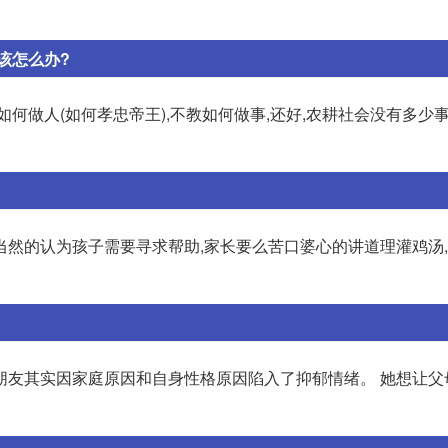
该怎么办?
何做人(如何孝忠帝王),不教如何做事,还好,农耕社会没有多少
当然的认为孩子需要寻求帮助,家长要么苦口婆心的讲道理灌鸡汤
朋友其实因家庭原因和自身性格原因陷入了抑郁情绪。 她想让父