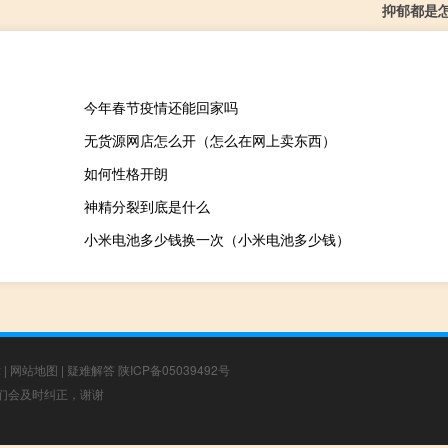
抑郁都是
今年春节疫情还能回家吗
无货源网店怎么开（怎么在网上卖东西）
如何性格开朗
神精分裂到底是什么
小米电池多少钱换一次（小米电池多少钱）
章
|
网站地图
|
疑难解答
陕ICP备05039492号
，我们会及时纠正，谢谢