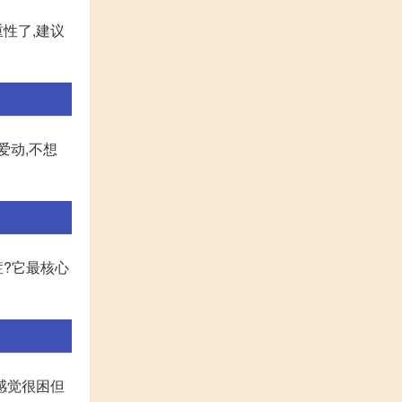
性了,建议
爱动,不想
症?它最核心
感觉很困但