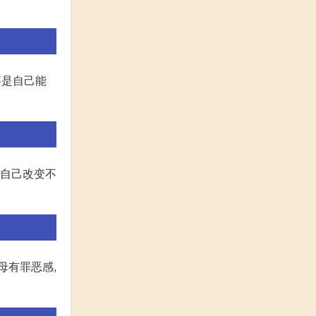
事是自己能
,自己改变不
母有罪恶感,