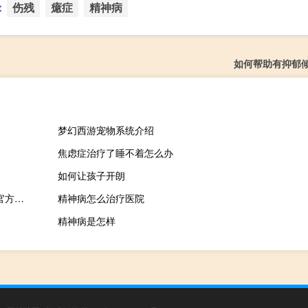
：
伤残
癔症
精神病
如何帮助有抑郁
梦幻西游宠物系统介绍
焦虑症治疗了睡不着怎么办
如何让孩子开朗
造梦西游4清澈辅助 V0.6 官方最新版（造梦西游4清澈辅助 V0.6 官方最新版功能简介）
精神病怎么治疗医院
精神病是怎样