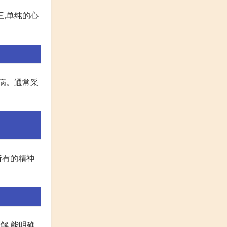
三,单纯的心
病。通常采
所有的精神
解,能明确