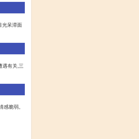
目光呆滞面
遭遇有关,三
,情感脆弱。