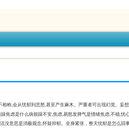
不相称,会从忧郁到悲愁,甚至产生麻木。严重者可出现幻觉、妄
焦虑是什么病烦躁不安,焦虑,易怒发脾气是情绪焦虑,不稳,忧
生活没意思是消极观念,怀疑抑郁。全身紧张，整天忧郁是怎么回