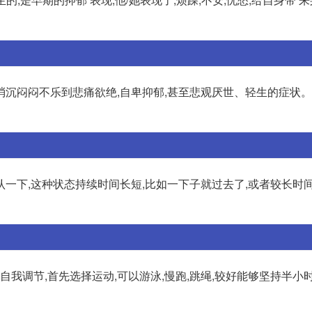
消沉闷闷不乐到悲痛欲绝,自卑抑郁,甚至悲观厌世、轻生的症状
一下,这种状态持续时间长短,比如一下子就过去了,或者较长时
自我调节,首先选择运动,可以游泳,慢跑,跳绳,较好能够坚持半小