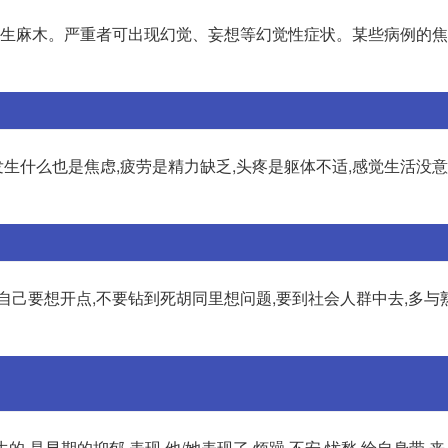
至产生麻木。严重者可出现幻觉、妄想等幻觉性症状。某些病例的
发生什么也是焦虑,疲劳是精力缺乏,头疼是躯体不适,感觉生活没
自己要想开点,不要钻到死胡同里想问题,要到社会人群中去,多与
的,是早期的抑郁 表现,他/她表现了,烦躁,不安,忧愁,给自身带 