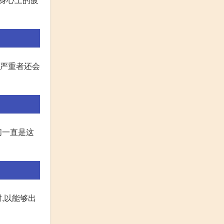
。严重者还会
间一直是这
时,以能够出