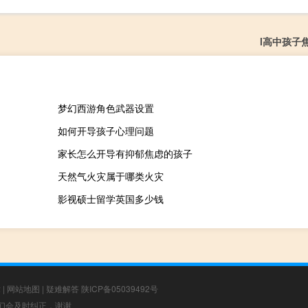
l高中孩子
梦幻西游角色武器设置
如何开导孩子心理问题
家长怎么开导有抑郁焦虑的孩子
天然气火灾属于哪类火灾
影视硕士留学英国多少钱
章
|
网站地图
|
疑难解答
陕ICP备05039492号
，我们会及时纠正，谢谢