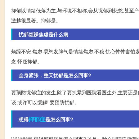
抑郁以情绪低落为主,与环境不相称,会从忧郁到悲愁,甚
激越很显著。抑郁是。
忧郁烦躁焦虑是什么病
烦躁不安,焦虑,易怒发脾气是情绪焦虑,不稳,忧心忡忡害怕
念,怀疑抑郁。
全身紧张，整天忧郁是怎么回事?
要预防忧郁症的发生,除了要抓紧到医院看医生外,主要还是
谈,或许可以缓解! 要预防忧郁。
抑郁症
想得
是怎么回事?
谢谢邀请! 想得抑郁症是怎么回事? 这是一种心理障碍所产生