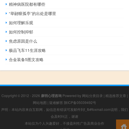
精神病医院都有哪些
“举翮唳孤亭”的出处是哪里
如何理解乐观
如何控制抑郁
焦虑原因是什么
极品飞车11生涯攻略
合金装备5图文攻略
Copyright © 2012 - 2026
康明心理咨询
Powered by
网站分类目录
|
精选推荐文章
|
网站地图
|
疑难解答
陕ICP备05039492号
声明：本站内容来自互联网，如信息有错误可发邮件到f_fb#foxmail.com说明，我们
会及时纠正，谢谢
本站仅为个人兴趣爱好，不接盈利性广告及商业合作