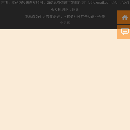
声明：本站内容来自互联网，如信息有错误可发邮件到f_fb#foxmail.com说明，我们
会及时纠正，谢谢
本站仅为个人兴趣爱好，不接盈利性广告及商业合作
小男孩