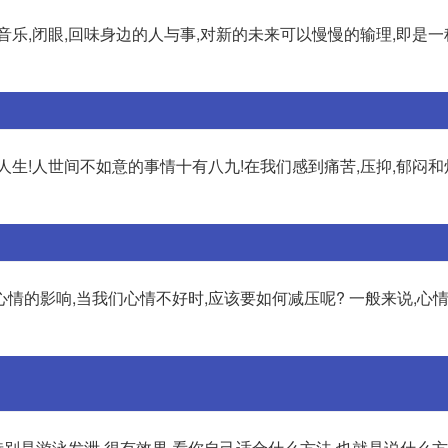
乐,闭眼,回味身边的人与事,对新的未来可以慢慢的输理,即是一
生!人世间不如意的事情十有八九!在我们感到痛苦,压抑,郁闷和
情的影响,当我们心情不好时,应该要如何减压呢? 一般来说,心
特别是游泳发泄 很有效果 看你自己适合什么方法,也就是说什么