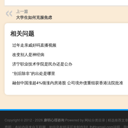
上一篇
大学生如何克服焦虑
相关问题
过年走亲戚好吗直播视频
改变别人是神经病
济宁职业技术学院是民办还是公办
“别后除非”的出处是哪里
融创中国涨超4%领涨内房港股 公司境外债重组获香港法院批准
Copyright © 2012 - 2026
康明心理咨询
Powered by
网站分类目录
|
精选推荐文
声明：本站内容来自互联网，如信息有错误可发邮件到f_fb#foxmail.com说明