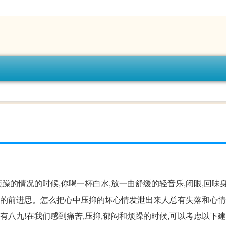
烦躁的情况的时候,你喝一杯白水,放一曲舒缓的轻音乐,闭眼,回味
冷静的前进思。怎么把心中压抑的坏心情发泄出来人总有失落和心
有八九!在我们感到痛苦,压抑,郁闷和烦躁的时候,可以考虑以下