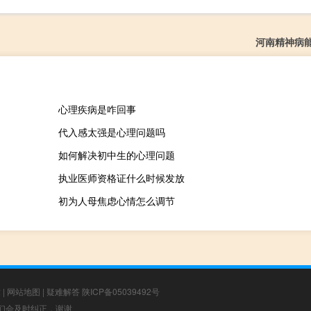
河南精神病
心理疾病是咋回事
代入感太强是心理问题吗
如何解决初中生的心理问题
执业医师资格证什么时候发放
初为人母焦虑心情怎么调节
章
|
网站地图
|
疑难解答
陕ICP备05039492号
，我们会及时纠正，谢谢