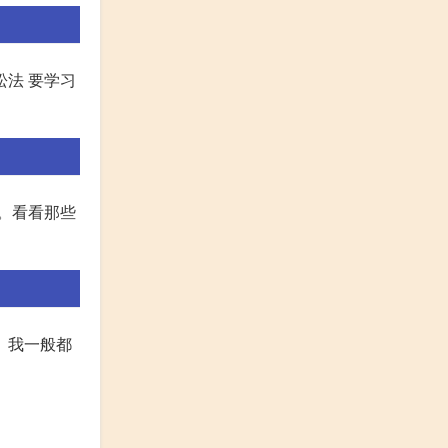
松法 要学习
。看看那些
 我一般都