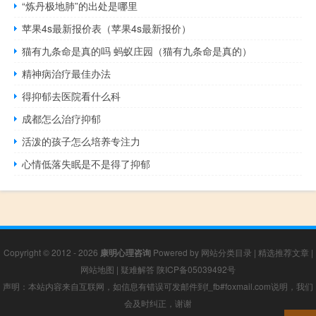
“炼丹极地肺”的出处是哪里
苹果4s最新报价表（苹果4s最新报价）
猫有九条命是真的吗 蚂蚁庄园（猫有九条命是真的）
精神病治疗最佳办法
得抑郁去医院看什么科
成都怎么治疗抑郁
活泼的孩子怎么培养专注力
心情低落失眠是不是得了抑郁
Copyright © 2012 - 2026
康明心理咨询
Powered by
网站分类目录
|
精选推荐文章
|
网站地图
|
疑难解答
陕ICP备05039492号
声明：本站内容来自互联网，如信息有错误可发邮件到f_fb#foxmail.com说明，我们
会及时纠正，谢谢