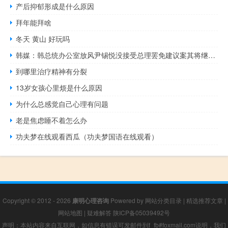
产后抑郁形成是什么原因
拜年能拜啥
冬天 黄山 好玩吗
韩媒：韩总统办公室放风尹锡悦没接受总理罢免建议案其将继续履职
到哪里治疗精神有分裂
13岁女孩心里烦是什么原因
为什么总感觉自己心理有问题
老是焦虑睡不着怎么办
功夫梦在线观看西瓜（功夫梦国语在线观看）
Copyright © 2012 - 2026
康明心理咨询
Powered by
网站分类目录
|
精选推荐文章
|
网站地图
|
疑难解答
陕ICP备05039492号
声明：本站内容来自互联网，如信息有错误可发邮件到f_fb#foxmail.com说明，我们