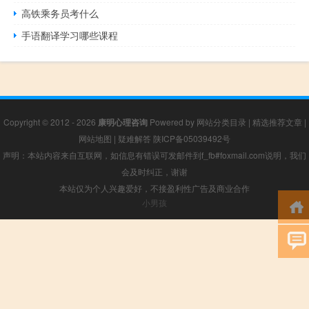
高铁乘务员考什么
手语翻译学习哪些课程
Copyright © 2012 - 2026
康明心理咨询
Powered by
网站分类目录
|
精选推荐文章
|
网站地图
|
疑难解答
陕ICP备05039492号
声明：本站内容来自互联网，如信息有错误可发邮件到f_fb#foxmail.com说明，我们
会及时纠正，谢谢
本站仅为个人兴趣爱好，不接盈利性广告及商业合作
小男孩