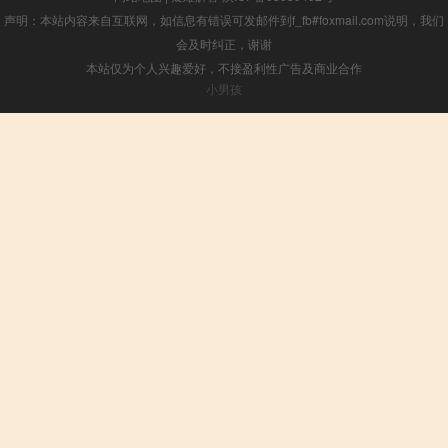
声明：本站内容来自互联网，如信息有错误可发邮件到f_fb#foxmail.com说明，我们
会及时纠正，谢谢
本站仅为个人兴趣爱好，不接盈利性广告及商业合作
小男孩