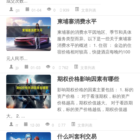
成交次数...
gs
01-04
0
939
文章列表
柬埔寨消费水平
柬埔寨的消费水平因地区、季节和具体
服务类型而异。以下是一些关于柬埔寨
消费水平的概述： 1. 住宿 ： 金边的住
宿价格相对较高，快捷酒店每晚约100
元人民币...
jp
01-03
0
762
文章列表
期权价格影响因素有哪些
影响期权价格的因素主要包括： 1. 标的
资产价格 ： 对于看涨期权，标的资产
价格越高，期权价值越大。 对于看跌期
权，标的资产价格越低，期权价值越
大。 2. ...
rr
12-30
0
77
文章列表
什么叫套利交易