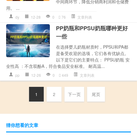
中间商环节，降低分销商利润和仓储费
用。 ...
dy
12-28
0
76
文章列表
PP奶瓶和PPSU奶瓶哪种更好
一些
在选择婴儿奶瓶材质时，PPSU和PA都
是备受欢迎的选项，它们各有优缺点。
以下是它们的主要特点： PPSU奶瓶 安
全性高 ：不含双酚A，符合食品安全标准。 耐高温...
pp
12-26
0
449
文章列表
1
2
下一页
尾页
猜你想看的文章