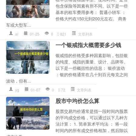
包含保险等因素有所不同。以下是一些
基本的租车费用参考： 普通小轿车 ：
价格大约在150元到200元左右。 商务
车或大型车...
al
01-25
0
821
文章列表
一个银戒指大概需要多少钱
银戒指的价格受多种因素影响，包括银
的纯度、戒指的重量、设计、品牌等。
以下是一些概括性的信息： 银价波动
：银的价格通常在几十到百元每克之间
波动，但有...
yg
01-07
0
72
文章列表
股市中均价怎么算
股票交易均价通常是指一段时间内股票
的平均成交价格，可以通过以下几种方
法计算： 1. 简单算术平均法 ： 将一段
时间内的所有成交价格相加，然后除以