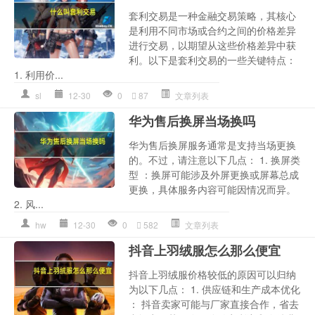
套利交易是一种金融交易策略，其核心
是利用不同市场或合约之间的价格差异
进行交易，以期望从这些价格差异中获
利。以下是套利交易的一些关键特点：
1. 利用价...
sl
12-30
0
87
文章列表
华为售后换屏当场换吗
华为售后换屏服务通常是支持当场更换
的。不过，请注意以下几点： 1. 换屏类
型 ：换屏可能涉及外屏更换或屏幕总成
更换，具体服务内容可能因情况而异。
2. 风...
hw
12-30
0
582
文章列表
抖音上羽绒服怎么那么便宜
抖音上羽绒服价格较低的原因可以归纳
为以下几点： 1. 供应链和生产成本优化
： 抖音卖家可能与厂家直接合作，省去